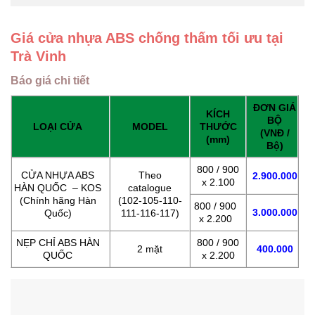
Giá cửa nhựa ABS chống thấm tối ưu tại
Trà Vinh
Báo giá chi tiết
ĐƠN GIÁ
KÍCH
BỘ
LOẠI CỬA
MODEL
THƯỚC
(VNĐ /
(mm)
Bộ)
800 / 900
CỬA NHỰA ABS
Theo
2.900.000
x 2.100
HÀN QUỐC – KOS
catalogue
(Chính hãng Hàn
(102-105-110-
800 / 900
3.000.000
Quốc)
111-116-117)
x 2.200
NẸP CHỈ ABS HÀN
800 / 900
2 mặt
400.000
QUỐC
x 2.200