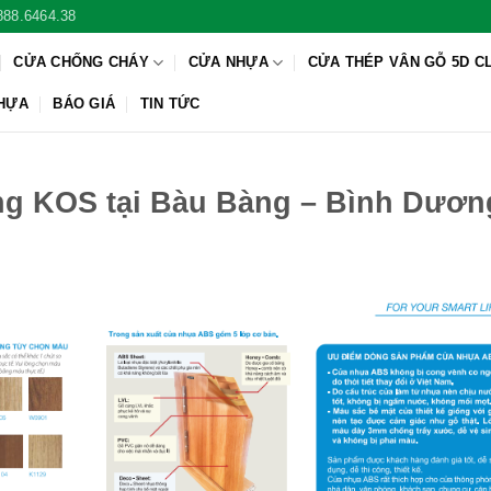
888.6464.38
CỬA CHỐNG CHÁY
CỬA NHỰA
CỬA THÉP VÂN GỖ 5D C
NHỰA
BÁO GIÁ
TIN TỨC
g KOS tại Bàu Bàng – Bình Dươn