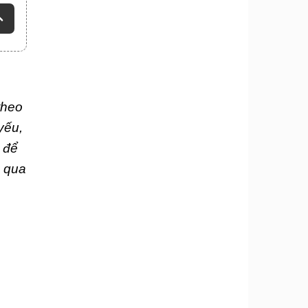
theo
yếu,
á để
g qua