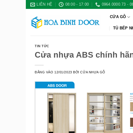
Bỏ
LIÊN HỆ
08:00 - 17:00
0964.0000.73 - 0
qua
CỬA GỖ
nội
dung
TỦ BẾP 
TIN TỨC
Cửa nhựa ABS chính hãn
ĐĂNG VÀO
12/01/2023
BỞI
CỬA NHỰA GỖ