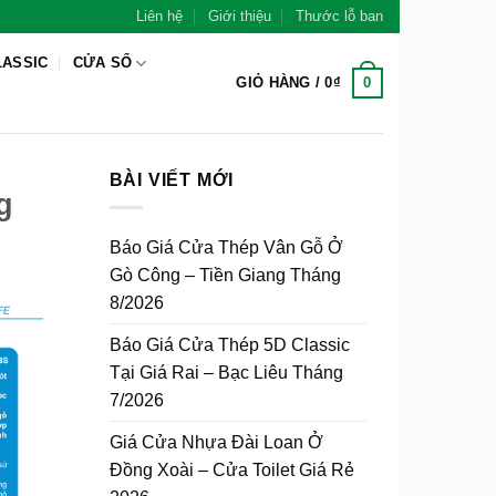
Liên hệ
Giới thiệu
Thước lỗ ban
LASSIC
CỬA SỔ
0
GIỎ HÀNG /
0
₫
BÀI VIẾT MỚI
g
Báo Giá Cửa Thép Vân Gỗ Ở
Gò Công – Tiền Giang Tháng
8/2026
Báo Giá Cửa Thép 5D Classic
Tại Giá Rai – Bạc Liêu Tháng
7/2026
Giá Cửa Nhựa Đài Loan Ở
Đồng Xoài – Cửa Toilet Giá Rẻ