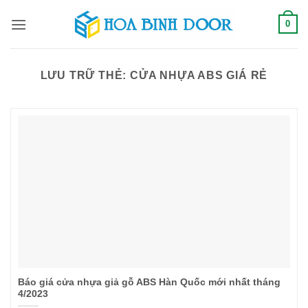
Bỏ
0
qua
nội
dung
LƯU TRỮ THẺ:
CỬA NHỰA ABS GIÁ RẺ
Báo giá cửa nhựa giả gỗ ABS Hàn Quốc mới nhất tháng
4/2023