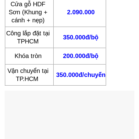
Cửa gỗ HDF
Sơn (Khung +
2.090.000
cánh + nẹp)
Công lắp đặt tại
350.000đ/bộ
TPHCM
Khóa tròn
200.000đ/bộ
Vận chuyển tại
350.000đ/chuyến
TP.HCM