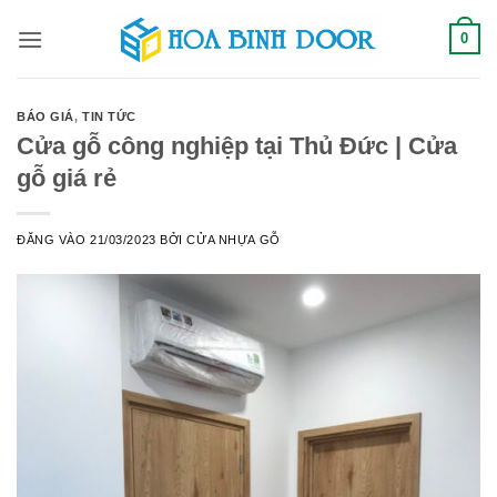
Bỏ
0
qua
nội
dung
BÁO GIÁ
,
TIN TỨC
Cửa gỗ công nghiệp tại Thủ Đức | Cửa
gỗ giá rẻ
ĐĂNG VÀO
21/03/2023
BỞI
CỬA NHỰA GỖ