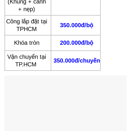
(Khung + cánh
+ nẹp)
Công lắp đặt tại
350.000đ/bộ
TPHCM
Khóa tròn
200.000đ/bộ
Vận chuyển tại
350.000đ/chuyến
TP.HCM