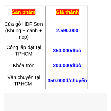
Sản phẩm
Giá thành
Cửa gỗ HDF Sơn
(Khung + cánh +
2.590.000
nẹp)
Công lắp đặt tại
350.000đ/bộ
TPHCM
Khóa tròn
200.000đ/bộ
Vận chuyển tại
350.000đ/chuyến
TP.HCM