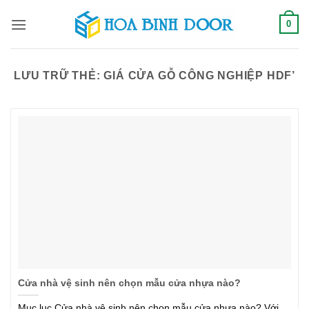
Bỏ
0
qua
nội
dung
LƯU TRỮ THẺ:
GIÁ CỬA GỖ CÔNG NGHIỆP HDF’
Cửa nhà vệ sinh nên chọn mẫu cửa nhựa nào?
Mục lục Cửa nhà vệ sinh nên chọn mẫu cửa nhựa nào? Với