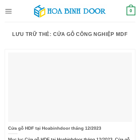
Bỏ
0
qua
nội
dung
LƯU TRỮ THẺ:
CỬA GỖ CÔNG NGHIỆP MDF
Cửa gỗ HDF tại Hoabinhdoor tháng 12/2023
Mục lục Cửa gỗ HDF tại Hoabinhdoor tháng 12/2023. Cửa gỗ