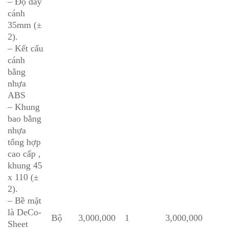
– Độ dày
cánh
35mm (±
2).
– Kết cấu
cánh
bằng
nhựa
ABS
– Khung
bao bằng
nhựa
tổng hợp
cao cấp ,
khung 45
x 110 (±
2).
– Bề mặt
là DeCo-
Bộ
3,000,000
1
3,000,000
Sheet