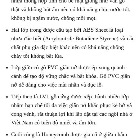
nhựa thông hợp tính cho bề mặt giống như vân gỗ
thật và không hút ẩm nên có khả năng chịu nước tốt,
không bị ngấm nước, chống mối mọt.
Hai lớp trong được cấu tạo bởi ABS Sheet là loại
nhựa đặc biệt (Acrylonitrile Butadiene Styrene) và các
chất phụ gia đặc biệt khác nên có khả năng chống
cháy tốt không bắt lửa.
Lớp giữa có gỗ PVC giãn nở được ép xung quanh
cánh để tạo độ vững chắc và bắt khóa. Gỗ PVC giãn
nở dễ dàng cho việc mài nhẵn và đục lỗ.
Tiếp theo là LVL gỗ cứng được xếp thành nhiều lớp
nhằm hạn chế tối đa việc giãn nở khắc phục kẽ hở và
cong vênh, rất thuận lợi khi lắp đặt tại các ngôi nhà ở
Việt Nam có biên độ nhiệt và ẩm lớn.
Cuối cùng là Honeycomb được gia cố ở giữa nhằm