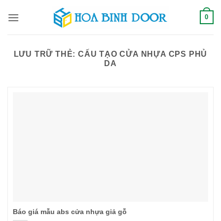
Bỏ
0
qua
nội
dung
LƯU TRỮ THẺ:
CẤU TẠO CỬA NHỰA CPS PHỦ
DA
Báo giá mẫu abs cửa nhựa giả gỗ