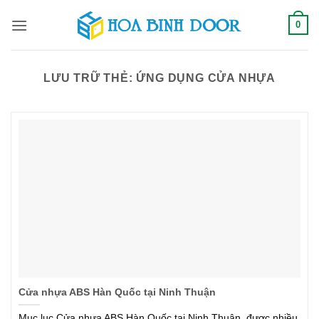
Bỏ
0
qua
nội
dung
LƯU TRỮ THẺ:
ỨNG DỤNG CỬA NHỰA
Cửa nhựa ABS Hàn Quốc tại Ninh Thuận
Mục lục Cửa nhựa ABS Hàn Quốc tại Ninh Thuận, được nhiều