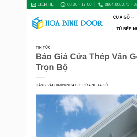
Bỏ
LIÊN HỆ
08:00 - 17:00
0964.0000.73 - 0
qua
CỬA GỖ
nội
dung
TỦ BẾP 
TIN TỨC
Báo Giá Cửa Thép Vân G
Trọn Bộ
ĐĂNG VÀO
06/09/2024
BỞI
CỬA NHỰA GỖ