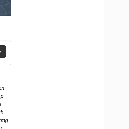
on
ép
a
ch
ương
ụ