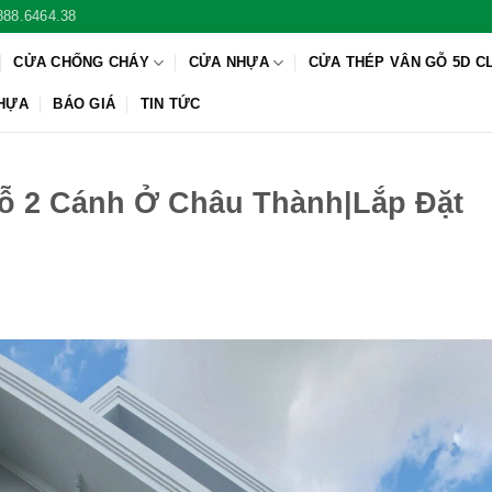
888.6464.38
CỬA CHỐNG CHÁY
CỬA NHỰA
CỬA THÉP VÂN GỖ 5D C
NHỰA
BÁO GIÁ
TIN TỨC
ỗ 2 Cánh Ở Châu Thành|Lắp Đặt