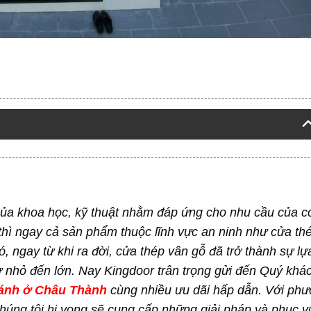
của khoa học, kỹ thuật nhằm đáp ứng cho nhu cầu của c
thì ngay cả sản phẩm thuộc lĩnh vực an ninh như cửa th
 ngay từ khi ra đời, cửa thép vân gỗ đã trở thành sự lự
ừ nhỏ đến lớn. Nay Kingdoor trân trọng gửi đến Quý khá
cánh ở Châu Thành
cùng nhiều ưu dãi hấp dẫn. Với ph
Chúng tôi hi vọng sẽ cung cấp những giải pháp và phục v