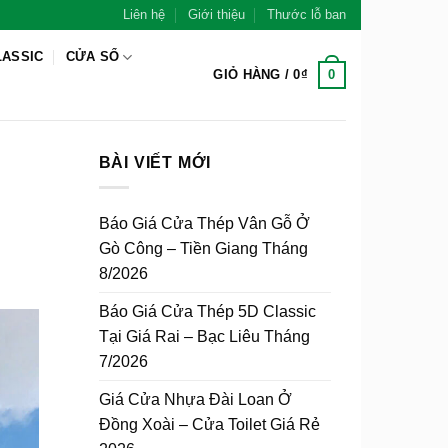
Liên hệ
Giới thiệu
Thước lỗ ban
LASSIC
CỬA SỔ
0
GIỎ HÀNG /
0
₫
BÀI VIẾT MỚI
Báo Giá Cửa Thép Vân Gỗ Ở
Gò Công – Tiền Giang Tháng
8/2026
Báo Giá Cửa Thép 5D Classic
Tại Giá Rai – Bạc Liêu Tháng
7/2026
Giá Cửa Nhựa Đài Loan Ở
Đồng Xoài – Cửa Toilet Giá Rẻ