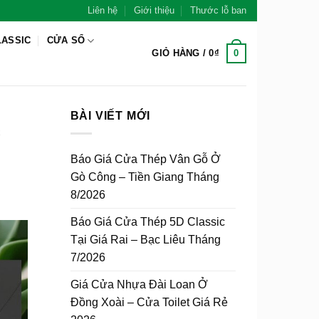
Liên hệ
Giới thiệu
Thước lỗ ban
LASSIC
CỬA SỔ
0
GIỎ HÀNG /
0
₫
BÀI VIẾT MỚI
c
Báo Giá Cửa Thép Vân Gỗ Ở
Gò Công – Tiền Giang Tháng
8/2026
Báo Giá Cửa Thép 5D Classic
Tại Giá Rai – Bạc Liêu Tháng
7/2026
Giá Cửa Nhựa Đài Loan Ở
Đồng Xoài – Cửa Toilet Giá Rẻ