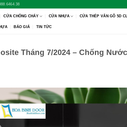
888.6464.38
CỬA CHỐNG CHÁY
CỬA NHỰA
CỬA THÉP VÂN GỖ 5D C
NHỰA
BÁO GIÁ
TIN TỨC
site Tháng 7/2024 – Chống Nướ