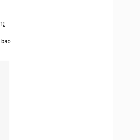
ông
g bao