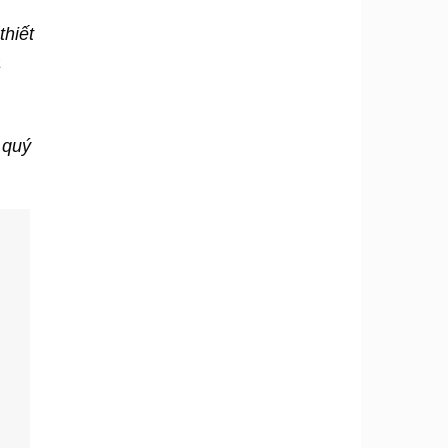
thiết
a
 quý