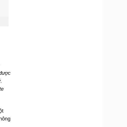
n
 được
.
te
ột
không