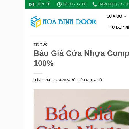
Bỏ
LIÊN HỆ
08:00 - 17:00
0964.0000.73 - 0
qua
CỬA GỖ
nội
dung
TỦ BẾP 
TIN TỨC
Báo Giá Cửa Nhựa Compo
100%
ĐĂNG VÀO
30/04/2024
BỞI
CỬA NHỰA GỖ