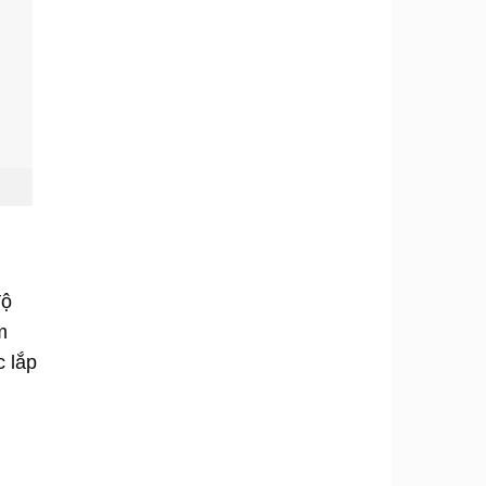
độ
m
c lắp