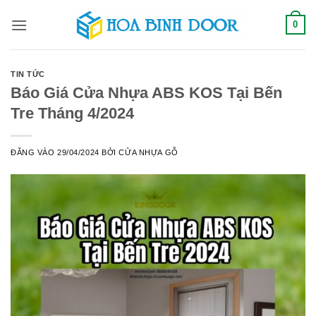
Bỏ
0
qua
nội
dung
TIN TỨC
Báo Giá Cửa Nhựa ABS KOS Tại Bến
Tre Tháng 4/2024
ĐĂNG VÀO
29/04/2024
BỞI
CỬA NHỰA GỖ