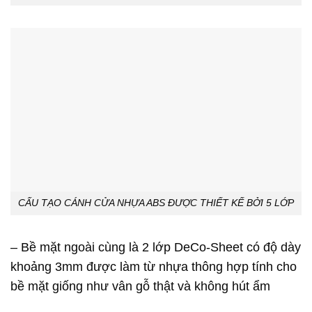
CẤU TẠO CÁNH CỬA NHỰA ABS ĐƯỢC THIẾT KẾ BỞI 5 LỚP
– Bề mặt ngoài cùng là 2 lớp DeCo-Sheet có độ dày
khoảng 3mm được làm từ nhựa thông hợp tính cho
bề mặt giống như vân gỗ thật và không hút ẩm