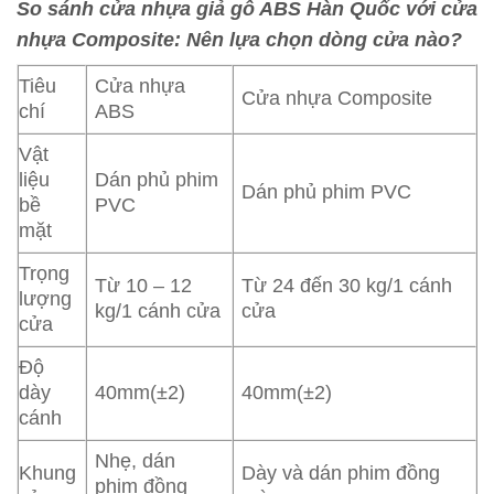
So sánh cửa nhựa giả gỗ ABS Hàn Quốc với cửa
nhựa Composite: Nên lựa chọn dòng cửa nào?
Tiêu
Cửa nhựa
Cửa nhựa Composite
chí
ABS
Vật
liệu
Dán phủ phim
Dán phủ phim PVC
bề
PVC
mặt
Trọng
Từ 10 – 12
Từ 24 đến 30 kg/1 cánh
lượng
kg/1 cánh cửa
cửa
cửa
Độ
dày
40mm(±2)
40mm(±2)
cánh
Nhẹ, dán
Khung
Dày và dán phim đồng
phim đồng