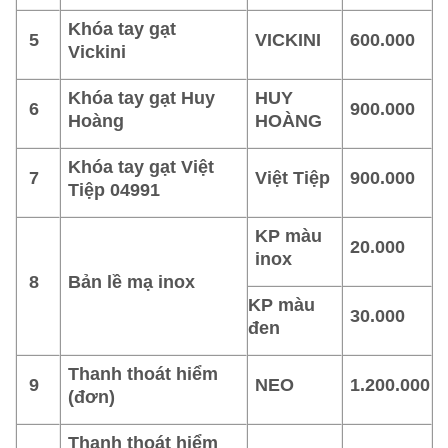
Khóa tay gạt
5
VICKINI
600.000
Vickini
Khóa tay gạt Huy
HUY
6
900.000
Hoàng
HOÀNG
Khóa tay gạt Việt
7
Việt Tiệp
900.000
Tiệp 04991
KP màu
20.000
inox
8
Bản lề mạ inox
KP màu
30.000
đen
Thanh thoát hiểm
9
NEO
1.200.000
(đơn)
Thanh thoát hiểm