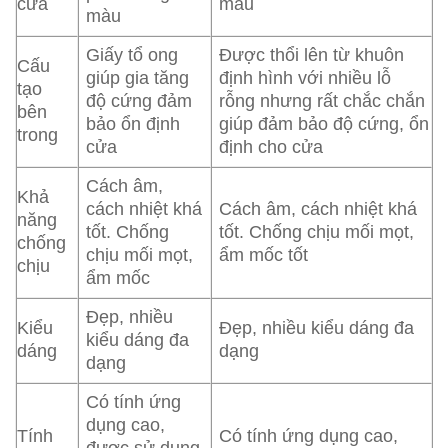
cửa
màu
màu
Giấy tổ ong
Được thổi lên từ khuôn
Cấu
giúp gia tăng
định hình với nhiều lỗ
tạo
độ cứng đảm
rỗng nhưng rất chắc chắn
bên
bảo ổn định
giúp đảm bảo độ cứng, ổn
trong
cửa
định cho cửa
Cách âm,
Khả
cách nhiệt khá
Cách âm, cách nhiệt khá
năng
tốt. Chống
tốt. Chống chịu mối mọt,
chống
chịu mối mọt,
ẩm mốc tốt
chịu
ẩm mốc
Đẹp, nhiều
Kiểu
Đẹp, nhiều kiểu dáng đa
kiểu dáng đa
dáng
dạng
dạng
Có tính ứng
dụng cao,
Tính
Có tính ứng dụng cao,
được sử dụng