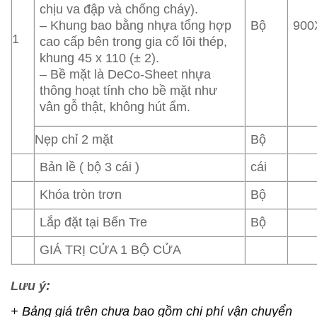
chịu va đập và chống cháy).
Bộ
900
– Khung bao bằng nhựa tổng hợp
1
cao cấp bên trong gia cố lõi thép,
khung 45 x 110 (± 2).
– Bề mặt là DeCo-Sheet nhựa
thông hoạt tính cho bề mặt như
vân gỗ thật, không hút ẩm.
Nẹp chỉ 2 mặt
Bộ
Bản lề ( bộ 3 cái )
cái
Khóa tròn trơn
Bộ
Lắp đặt tại Bến Tre
Bộ
GIÁ TRỊ CỬA 1 BỘ CỬA
Lưu ý:
+ Bảng giá trên chưa bao gồm chi phí vận chuyển