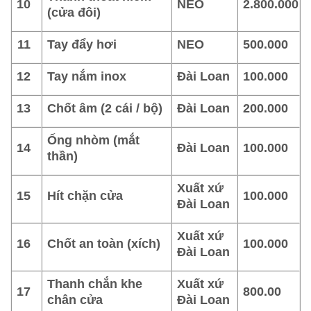
10
NEO
2.800.000
(cửa đôi)
11
Tay đẩy hơi
NEO
500.000
12
Tay nắm inox
Đài Loan
100.000
13
Chốt âm (2 cái / bộ)
Đài Loan
200.000
Ống nhòm (mắt
14
Đài Loan
100.000
thần)
Xuất xứ
15
Hít chặn cửa
100.000
Đài Loan
Xuất xứ
16
Chốt an toàn (xích)
100.000
Đài Loan
Thanh chắn khe
Xuất xứ
17
800.00
chân cửa
Đài Loan