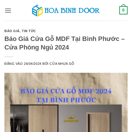
Bỏ
0
qua
nội
dung
BÁO GIÁ
,
TIN TỨC
Báo Giá Cửa Gỗ MDF Tại Bình Phước –
Cửa Phòng Ngủ 2024
ĐĂNG VÀO
26/04/2024
BỞI
CỬA NHỰA GỖ