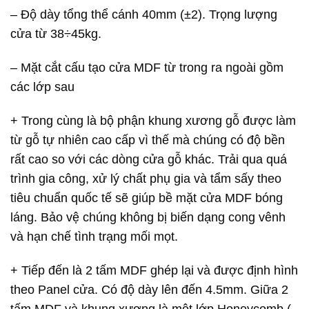
– Độ dày tổng thể cánh 40mm (±2). Trọng lượng
cửa từ 38÷45kg.
– Mặt cắt cấu tạo cửa MDF từ trong ra ngoài gồm
các lớp sau
+ Trong cùng là bộ phận khung xương gỗ được làm
từ gỗ tự nhiên cao cấp vì thế mà chúng có độ bền
rất cao so với các dòng cửa gỗ khác. Trải qua quá
trình gia công, xử lý chất phụ gia và tẩm sấy theo
tiêu chuẩn quốc tế sẽ giúp bề mặt cửa MDF bóng
láng. Bảo vệ chúng không bị biến dạng cong vênh
và hạn chế tình trạng mối mọt.
+ Tiếp đến là 2 tấm MDF ghép lại và được định hình
theo Panel cửa. Có độ dày lên đến 4.5mm. Giữa 2
tấm MDF và khung xương là một lớp Honeycomb (