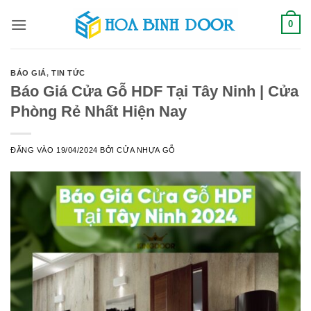
Bỏ
0
qua
nội
dung
BÁO GIÁ
,
TIN TỨC
Báo Giá Cửa Gỗ HDF Tại Tây Ninh | Cửa
Phòng Rẻ Nhất Hiện Nay
ĐĂNG VÀO
19/04/2024
BỞI
CỬA NHỰA GỖ