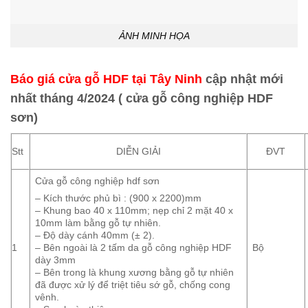
ẢNH MINH HỌA
Báo giá cửa gỗ HDF tại Tây Ninh
cập nhật mới
nhất tháng 4/2024 ( cửa gỗ công nghiệp HDF
sơn)
Stt
DIỄN GIẢI
ĐVT
Cửa gỗ công nghiệp hdf sơn
– Kích thước phủ bì : (900 x 2200)mm
– Khung bao 40 x 110mm; nẹp chỉ 2 mặt 40 x
10mm làm bằng gỗ tự nhiên.
– Độ dày cánh 40mm (± 2).
1
Bộ
– Bên ngoài là 2 tấm da gỗ công nghiệp HDF
dày 3mm
– Bên trong là khung xương bằng gỗ tự nhiên
đã được xử lý để triệt tiêu sớ gỗ, chống cong
vênh.