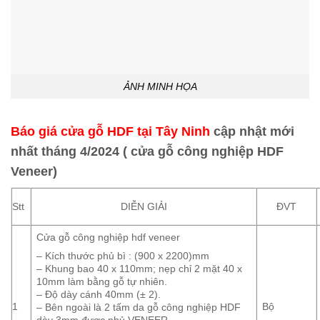
ẢNH MINH HỌA
Báo giá cửa gỗ HDF tại Tây Ninh
cập nhật mới
nhất tháng 4/2024 ( cửa gỗ công nghiệp HDF
Veneer)
Stt
DIỄN GIẢI
ĐVT
Cửa gỗ công nghiệp hdf veneer
– Kích thước phủ bì : (900 x 2200)mm
– Khung bao 40 x 110mm; nẹp chỉ 2 mặt 40 x
10mm làm bằng gỗ tự nhiên.
– Độ dày cánh 40mm (± 2).
1
Bộ
– Bên ngoài là 2 tấm da gỗ công nghiệp HDF
dày 3mm được phủ VENEER