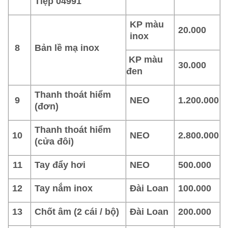
Tiệp 04991
KP màu
20.000
inox
8
Bản lề mạ inox
KP màu
30.000
đen
Thanh thoát hiểm
9
NEO
1.200.000
(đơn)
Thanh thoát hiểm
10
NEO
2.800.000
(cửa đôi)
11
Tay đẩy hơi
NEO
500.000
12
Tay nắm inox
Đài Loan
100.000
13
Chốt âm (2 cái / bộ)
Đài Loan
200.000