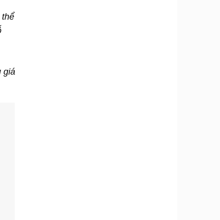
 thể
ỗ
 giá