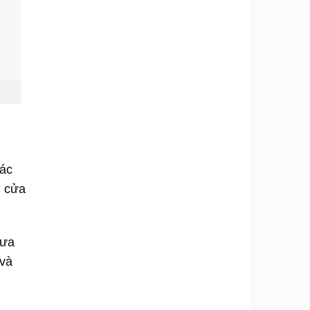
các
ì cửa
hưa
 và