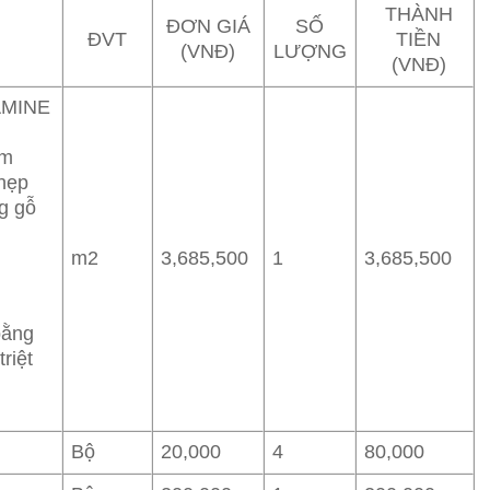
THÀNH
ĐƠN GIÁ
SỐ
ĐVT
TIỀN
(VNĐ)
LƯỢNG
(VNĐ)
AMINE
mm
 nẹp
g gỗ
m2
3,685,500
1
3,685,500
ằng
riệt
Bộ
20,000
4
80,000