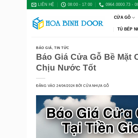
Bỏ
LIÊN HỆ
08:00 - 17:00
0964.0000.73 - 0
qua
CỬA GỖ
nội
dung
TỦ BẾP 
BÁO GIÁ
,
TIN TỨC
Báo Giá Cửa Gỗ Bề Mặt 
Chịu Nước Tốt
ĐĂNG VÀO
24/04/2024
BỞI
CỬA NHỰA GỖ