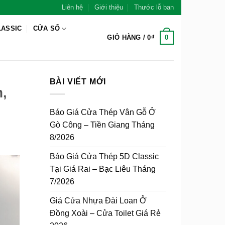
Liên hệ
Giới thiệu
Thước lỗ ban
LASSIC
CỬA SỔ
0
GIỎ HÀNG /
0
₫
BÀI VIẾT MỚI
,
Báo Giá Cửa Thép Vân Gỗ Ở
Gò Công – Tiền Giang Tháng
8/2026
Báo Giá Cửa Thép 5D Classic
Tại Giá Rai – Bạc Liêu Tháng
7/2026
Giá Cửa Nhựa Đài Loan Ở
Đồng Xoài – Cửa Toilet Giá Rẻ