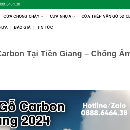
888.6464.38
CỬA CHỐNG CHÁY
CỬA NHỰA
CỬA THÉP VÂN GỖ 5D C
NHỰA
BÁO GIÁ
TIN TỨC
Carbon Tại Tiền Giang – Chống Ẩm