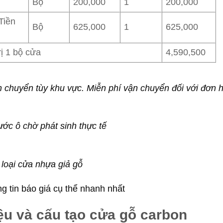
Bộ
200,000
1
200,000
 Tiền
Bộ
625,000
1
625,000
rị 1 bộ cửa
4,590,500
n chuyển tùy khu vực. Miễn phí vận chuyển đối với đơn 
hước ô chờ phát sinh thực tế
loại cửa nhựa giả gỗ
ng tin báo giá cụ thể nhanh nhất
ệu và cấu tạo cửa gỗ carbon