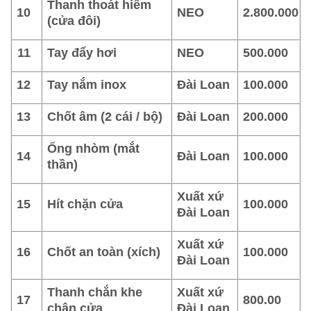
Thanh thoát hiểm
10
NEO
2.800.000
(cửa đôi)
11
Tay đẩy hơi
NEO
500.000
12
Tay nắm inox
Đài Loan
100.000
13
Chốt âm (2 cái / bộ)
Đài Loan
200.000
Ống nhòm (mắt
14
Đài Loan
100.000
thần)
Xuất xứ
15
Hít chặn cửa
100.000
Đài Loan
Xuất xứ
16
Chốt an toàn (xích)
100.000
Đài Loan
Thanh chắn khe
Xuất xứ
17
800.00
chân cửa
Đài Loan