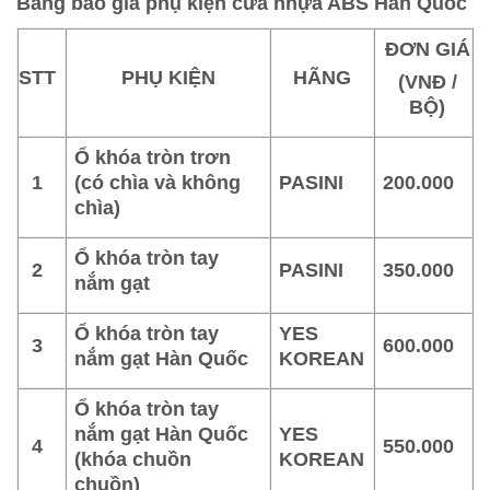
Bảng báo giá phụ kiện cửa nhựa ABS Hàn Quốc
ĐƠN GIÁ
STT
PHỤ KIỆN
HÃNG
(VNĐ /
BỘ)
Ổ khóa tròn trơn
1
(có chìa và không
PASINI
200.000
chìa)
Ổ khóa tròn tay
2
PASINI
350.000
nắm gạt
Ổ khóa tròn tay
YES
3
600.000
nắm gạt Hàn Quốc
KOREAN
Ổ khóa tròn tay
nắm gạt Hàn Quốc
YES
4
550.000
(khóa chuồn
KOREAN
chuồn)