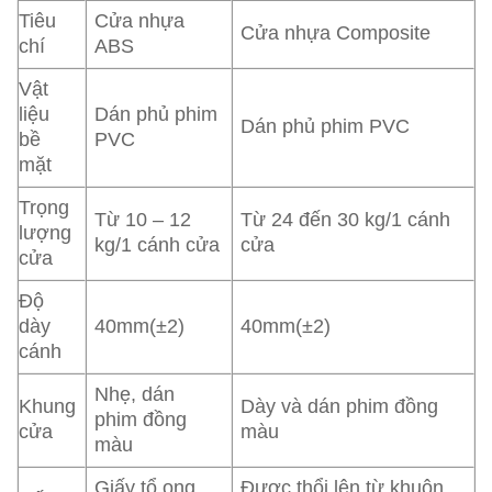
Tiêu
Cửa nhựa
Cửa nhựa Composite
chí
ABS
Vật
liệu
Dán phủ phim
Dán phủ phim PVC
bề
PVC
mặt
Trọng
Từ 10 – 12
Từ 24 đến 30 kg/1 cánh
lượng
kg/1 cánh cửa
cửa
cửa
Độ
dày
40mm(±2)
40mm(±2)
cánh
Nhẹ, dán
Khung
Dày và dán phim đồng
phim đồng
cửa
màu
màu
Giấy tổ ong
Được thổi lên từ khuôn