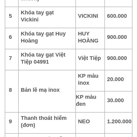
Khóa tay gạt
5
VICKINI
600.000
Vickini
Khóa tay gạt Huy
HUY
6
900.000
Hoàng
HOÀNG
Khóa tay gạt Việt
7
Việt Tiệp
900.000
Tiệp 04991
KP màu
20.000
inox
8
Bản lề mạ inox
KP màu
30.000
đen
Thanh thoát hiểm
9
NEO
1.200.000
(đơn)