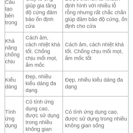
Cấu
giúp gia tăng
định hình với nhiều lỗ
tạo
độ cứng đảm
rỗng nhưng rất chắc chắn
bên
bảo ổn định
giúp đảm bảo độ cứng, ổn
trong
cửa
định cho cửa
Cách âm,
Khả
cách nhiệt khá
Cách âm, cách nhiệt khá
năng
tốt. Chống
tốt. Chống chịu mối mọt,
chống
chịu mối mọt,
ẩm mốc tốt
chịu
ẩm mốc
Đẹp, nhiều
Kiểu
Đẹp, nhiều kiểu dáng đa
kiểu dáng đa
dáng
dạng
dạng
Có tính ứng
dụng cao,
Tính
Có tính ứng dụng cao,
được sử dụng
ứng
được sử dụng trong nhiều
trong nhiều
dụng
không gian sống
không gian