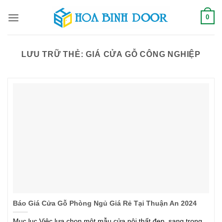
Bỏ
0
qua
nội
dung
LƯU TRỮ THẺ:
GIÁ CỬA GỖ CÔNG NGHIỆP
Báo Giá Cửa Gỗ Phòng Ngủ Giá Rẻ Tại Thuận An 2024
Mục lục Việc lựa chọn một mẫu cửa nội thất đẹp, sang trọng