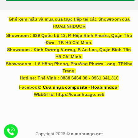
Ghé xem mẫu và mua cửa trực tiếp tại các Showroom của
HOABINHDOOR
Showroom : 639 Quốc Lộ 13, P. Hiệp Bình Phước, Quận Thủ
Đức , TP. Hồ Chí Minh.
Showroom : Kinh Dương Vương, P. An Lạc, Quận Bình Tân
Hồ Chí Minh.
Showrooom : Lê Hồng Phong, Phường Phước Long, TP.Nha
Trang.
Hotline: Thế Vinh : 0888 6464 38 - 0961.341.310
Facebook:
Cửa nhựa composite - Hoabinhdoor
WEBSITE: https://cuanhuago.net/
Copyright 2026 ©
cuanhuago.net