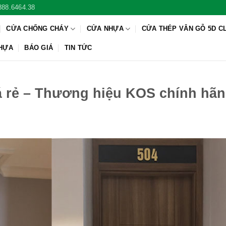
888.6464.38
CỬA CHỐNG CHÁY
CỬA NHỰA
CỬA THÉP VÂN GỖ 5D C
NHỰA
BÁO GIÁ
TIN TỨC
á rẻ – Thương hiệu KOS chính hã