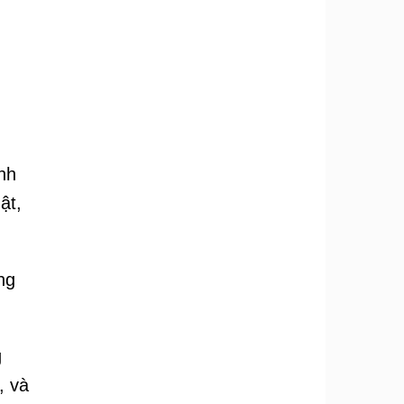
nh
ật,
ng
g
, và