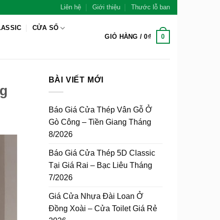
Liên hệ
Giới thiệu
Thước lỗ ban
LASSIC
CỬA SỔ
0
GIỎ HÀNG /
0
₫
BÀI VIẾT MỚI
ng
Báo Giá Cửa Thép Vân Gỗ Ở
Gò Công – Tiền Giang Tháng
8/2026
Báo Giá Cửa Thép 5D Classic
Tại Giá Rai – Bạc Liêu Tháng
7/2026
Giá Cửa Nhựa Đài Loan Ở
Đồng Xoài – Cửa Toilet Giá Rẻ