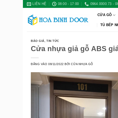
Bỏ
LIÊN HỆ
08:00 - 17:00
0964.0000.73 - 0
qua
CỬA GỖ
nội
dung
TỦ BẾP 
BÁO GIÁ
,
TIN TỨC
Cửa nhựa giả gỗ ABS gi
ĐĂNG VÀO
08/11/2022
BỞI
CỬA NHỰA GỖ