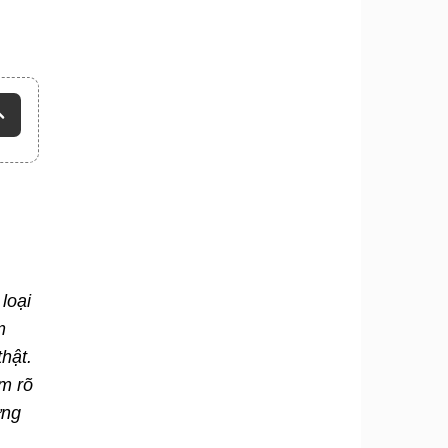
loại
m
hật.
m rõ
ững