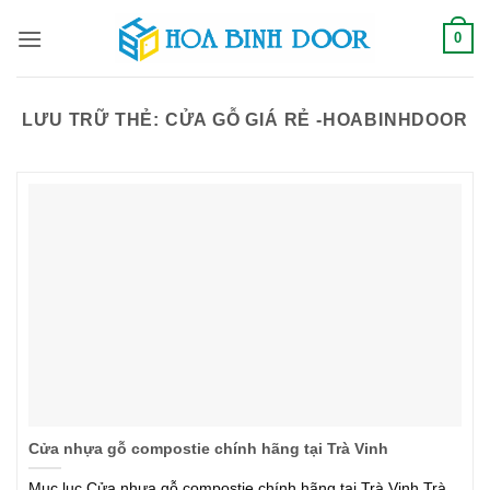
Bỏ
0
qua
nội
dung
LƯU TRỮ THẺ:
CỬA GỖ GIÁ RẺ -HOABINHDOOR
Cửa nhựa gỗ compostie chính hãng tại Trà Vinh
Mục lục Cửa nhựa gỗ compostie chính hãng tại Trà Vinh Trà