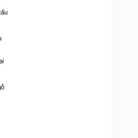
cấu
u
ại
gỗ