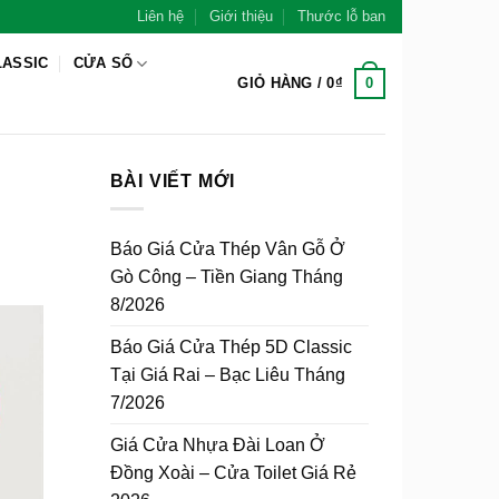
Liên hệ
Giới thiệu
Thước lỗ ban
LASSIC
CỬA SỔ
0
GIỎ HÀNG /
0
₫
BÀI VIẾT MỚI
Báo Giá Cửa Thép Vân Gỗ Ở
Gò Công – Tiền Giang Tháng
8/2026
Báo Giá Cửa Thép 5D Classic
Tại Giá Rai – Bạc Liêu Tháng
7/2026
Giá Cửa Nhựa Đài Loan Ở
Đồng Xoài – Cửa Toilet Giá Rẻ