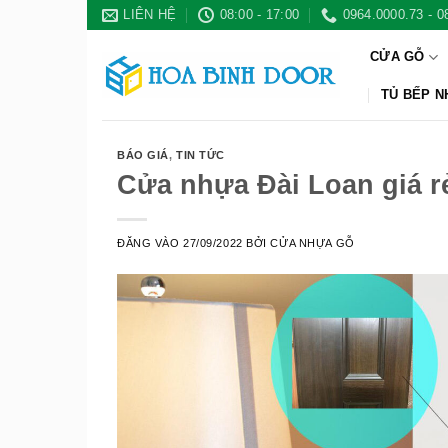
Bỏ
LIÊN HỆ
08:00 - 17:00
0964.0000.73 - 0
qua
CỬA GỖ
nội
dung
TỦ BẾP 
BÁO GIÁ
,
TIN TỨC
Cửa nhựa Đài Loan giá r
ĐĂNG VÀO
27/09/2022
BỞI
CỬA NHỰA GỖ