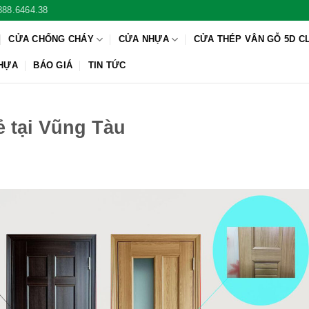
888.6464.38
CỬA CHỐNG CHÁY
CỬA NHỰA
CỬA THÉP VÂN GỖ 5D C
NHỰA
BÁO GIÁ
TIN TỨC
ẻ tại Vũng Tàu