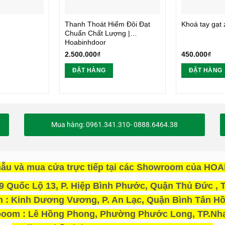
Thanh Thoát Hiểm Đôi Đạt
Khoá tay gạt 
Chuẩn Chất Lượng |
Hoabinhdoor
2.500.000
₫
450.000
₫
ĐẶT HÀNG
ĐẶT HÀNG
Mua hàng: 0961.341.310- 0888.6464.38
ẫu và mua cửa trực tiếp tại các Showroom của H
 Quốc Lộ 13, P. Hiệp Bình Phước, Quận Thủ Đức , T
: Kinh Dương Vương, P. An Lạc, Quận Bình Tân Hồ
oom : Lê Hồng Phong, Phường Phước Long, TP.Nha