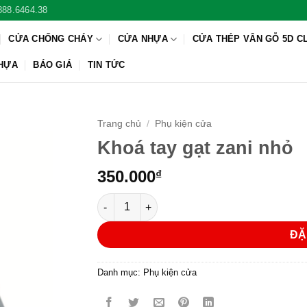
888.6464.38
CỬA CHỐNG CHÁY
CỬA NHỰA
CỬA THÉP VÂN GỖ 5D C
NHỰA
BÁO GIÁ
TIN TỨC
Trang chủ
/
Phụ kiện cửa
Khoá tay gạt zani nhỏ
350.000
₫
Khoá tay gạt zani nhỏ số lượng
ĐẶ
Danh mục:
Phụ kiện cửa