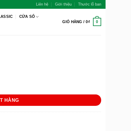
Liên hệ
Giới thiệu
Thước lỗ ban
LASSIC
CỬA SỔ
0
GIỎ HÀNG /
0
₫
T HÀNG