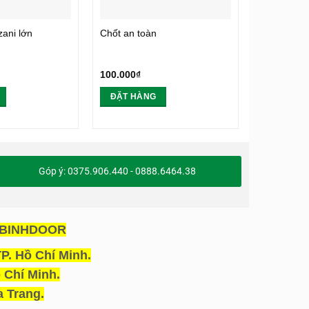
zani lớn
Chốt an toàn
Khóa Tròn
Đạt Chất L
Hoabinhdo
100.000
₫
450.000
₫
ĐẶT HÀNG
ĐẶT HÀ
Góp ý: 0375.906.440 - 0888.6464.38
OABINHDOOR
P. Hồ Chí Minh.
 Chí Minh.
 Trang.