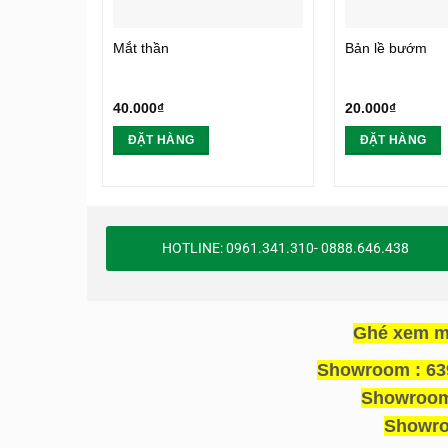
Mắt thần
Bản lề bướm
40.000
₫
20.000
₫
ĐẶT HÀNG
ĐẶT HÀNG
HOTLINE: 0961.341.310- 0888.646.438
Ghé xem m
Showroom : 639
Showroom 
Showro