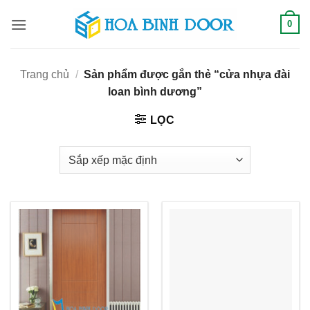
Bỏ
0
qua
nội
dung
Trang chủ
/
Sản phẩm được gắn thẻ “cửa nhựa đài
loan bình dương”
LỌC