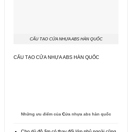
CẤU TẠO CỬA NHỰA ABS HÀN QUỐC
CẤU TẠO CỬA NHỰA ABS HÀN QUỐC
Những ưu điểm của
C
ửa nhựa abs hàn quốc
Cho dù độ ẩm có thay đổi lớp phủ ngoài cũng