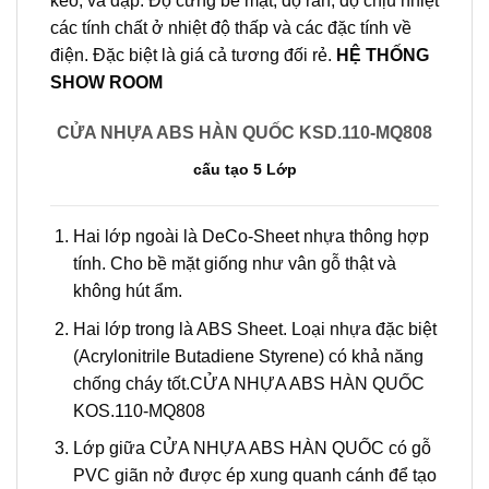
kéo, va đập. Độ cứng bề mặt, độ rắn, độ chịu nhiệt
các tính chất ở nhiệt độ thấp và các đặc tính về
điện. Đặc biệt là giá cả tương đối rẻ.
HỆ THỐNG
SHOW ROOM
CỬA NHỰA ABS HÀN QUỐC KSD.110-MQ808
cấu tạo 5 Lớp
Hai lớp ngoài là DeCo-Sheet nhựa thông hợp
tính. Cho bề mặt giống như vân gỗ thật và
không hút ẩm.
Hai lớp trong là ABS Sheet. Loại nhựa đặc biệt
(Acrylonitrile Butadiene Styrene) có khả năng
chống cháy tốt.CỬA NHỰA ABS HÀN QUỐC
KOS.110-MQ808
Lớp giữa CỬA NHỰA ABS HÀN QUỐC có gỗ
PVC giãn nở được ép xung quanh cánh để tạo