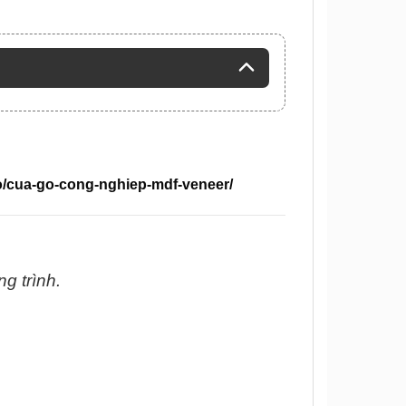
o/cua-go-cong-nghiep-mdf-veneer/
ng trình.