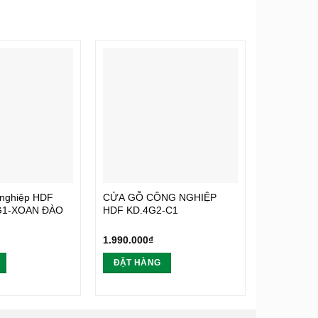
 nghiệp HDF
CỬA GỖ CÔNG NGHIỆP
CỬA GỖ C
3G1-XOAN ĐÀO
HDF KD.4G2-C1
HDF KD.6
1.990.000
₫
1.990.000
₫
ĐẶT HÀNG
ĐẶT HÀ