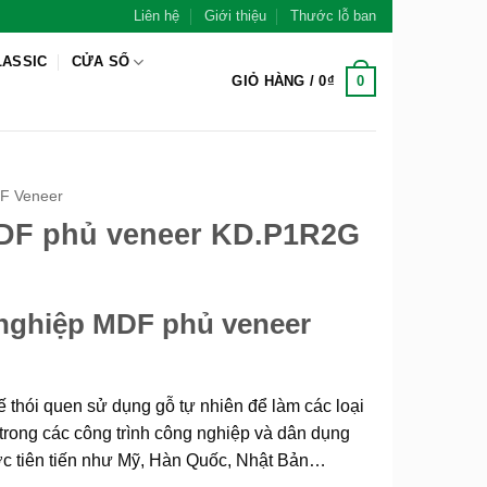
Liên hệ
Giới thiệu
Thước lỗ ban
LASSIC
CỬA SỔ
0
GIỎ HÀNG /
0
₫
F Veneer
DF phủ veneer KD.P1R2G
nghiệp MDF phủ veneer
ế thói quen sử dụng gỗ tự nhiên để làm các loại
rong các công trình công nghiệp và dân dụng
ớc tiên tiến như Mỹ, Hàn Quốc, Nhật Bản…