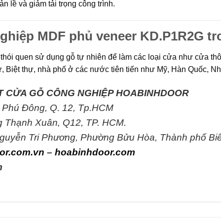
n lề và giảm tải trọng công trình.
ghiệp MDF phủ veneer
KD.P1R2G
tr
 thói quen sử dụng gỗ tự nhiên để làm các loại cửa như cửa t
, Biệt thự, nhà phố ở các nước tiên tiến như Mỹ, Hàn Quốc, 
T CỬA GỖ CÔNG NGHIỆP HOABINHDOOR
n Phú Đông, Q. 12, Tp.HCM
g Thạnh Xuân, Q12, TP. HCM.
 Nguyễn Tri Phương, Phường Bửu Hòa, Thành phố Bi
or.com.vn
–
hoabinhdoor.com
m