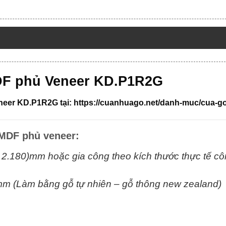
DF phủ Veneer KD.P1R2G
eer KD.P1R2G tại:
https://cuanhuago.net/danh-muc/cua-g
 MDF phủ veneer:
x 2.180)mm hoặc gia công theo kích thước thực tế
cô
m (Làm bằng gỗ tự nhiên – gỗ thông new zealand)