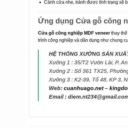
Cánh cửa nhẹ, tránh được tình trạng xệ bả
Ứng dụng Cửa gỗ công n
Cửa gỗ công nghiệp MDF veneer
thay thế
trình công nghiệp và dân dụng như chung cư
HỆ THỐNG XƯỞNG SẢN XUẤ
Xưởng 1 : 35/T2 Vườn Lài, P. A
Xưởng 2 : Số 361 TX25, Phườn
Xưởng 3 : K2-39, Tổ 48, KP 3,
Web:
cuanhuago.net
–
kingdo
Email : diem.nt234@gmail.co