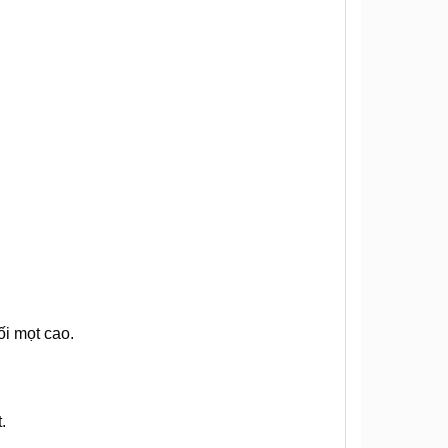
ối mọt cao.
.