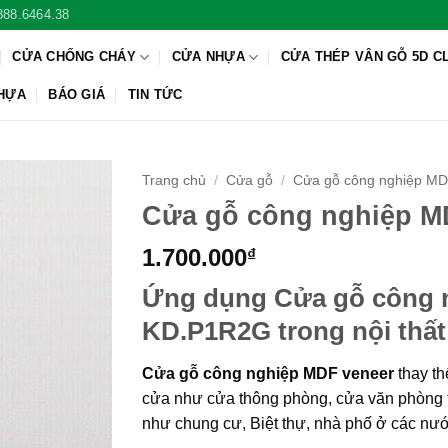
888.6464.38
CỬA CHỐNG CHÁY
CỬA NHỰA
CỬA THÉP VÂN GỖ 5D C
NHỰA
BÁO GIÁ
TIN TỨC
Trang chủ
/
Cửa gỗ
/
Cửa gỗ công nghiệp MD
Cửa gỗ công nghiệp M
1.700.000
₫
Ứng dụng Cửa gỗ công 
KD.P1R2G
trong nội thất
Cửa gỗ công nghiệp MDF veneer
thay th
cửa như cửa thông phòng, cửa văn phòng t
như chung cư, Biệt thự, nhà phố ở các nư