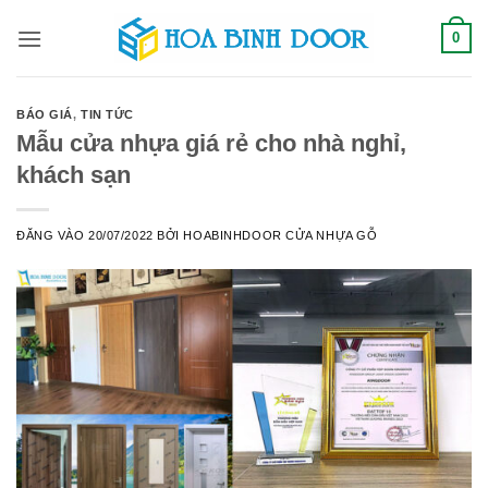
Bỏ
0
qua
nội
dung
BÁO GIÁ
,
TIN TỨC
Mẫu cửa nhựa giá rẻ cho nhà nghỉ,
khách sạn
ĐĂNG VÀO
20/07/2022
BỞI
HOABINHDOOR CỬA NHỰA GỖ