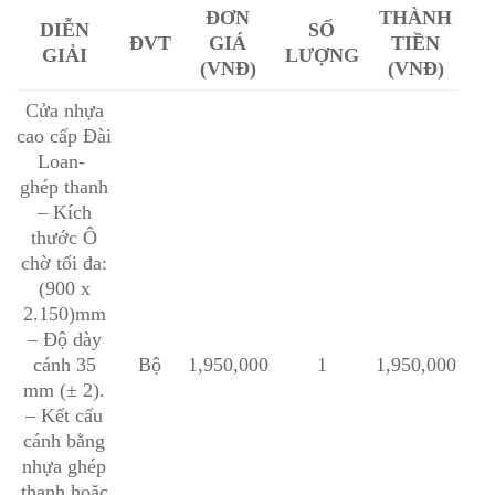
ĐƠN
THÀNH
DIỄN
SỐ
ĐVT
GIÁ
TIỀN
GIẢI
LƯỢNG
(VNĐ)
(VNĐ)
Cửa nhựa
cao cấp Đài
Loan-
ghép thanh
– Kích
thước Ô
chờ tối đa:
(900 x
2.150)mm
– Độ dày
cánh 35
Bộ
1,950,000
1
1,950,000
mm (± 2).
– Kết cấu
cánh bằng
nhựa ghép
thanh hoặc