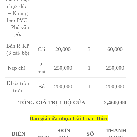
nhựa đúc.
– Khung
bao PVC.
– Phủ vân
gỗ.
Bản lề KP
Cái
20,000
3
60,000
(3 cái/ bộ)
2
Nẹp chỉ
250,000
1
250,000
mặt
Khóa tròn
Bộ
200,000
1
200,000
trơn
TỔNG GIÁ TRỊ 1 BỘ CỬA
2,460,000
Báo giá cửa nhựa Đài Loan Đúc:
ĐƠN
THÀNH
DIỄN
SỐ