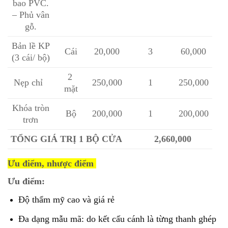
bao PVC.
– Phủ vân
gỗ.
Bản lề KP
Cái
20,000
3
60,000
(3 cái/ bộ)
2
Nẹp chỉ
250,000
1
250,000
mặt
Khóa tròn
Bộ
200,000
1
200,000
trơn
TỔNG GIÁ TRỊ 1 BỘ CỬA
2,660,000
Ưu điểm, nhược điểm
Ưu điểm:
Độ thẩm mỹ cao và giá rẻ
Đa dạng mẫu mã: do kết cấu cánh là từng thanh ghép