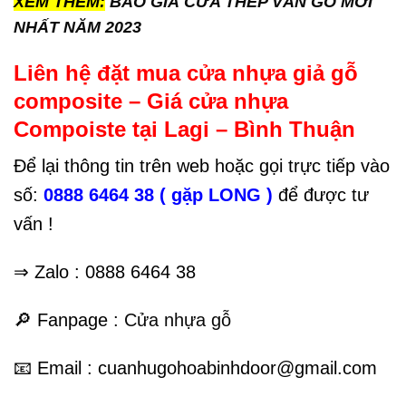
XEM THÊM:
BÁO GIÁ CỬA THÉP VÂN GỖ MỚI
NHẤT NĂM 2023
Liên hệ đặt mua cửa nhựa giả gỗ
composite – Giá cửa nhựa
Compoiste tại Lagi – Bình Thuận
Để lại thông tin trên web hoặc gọi trực tiếp vào
số:
0888 6464 38
( gặp LONG )
để được tư
vấn !
⇒ Zalo :
0888 6464 38
🔎
Fanpage :
Cửa nhựa gỗ
📧
Email :
cuanhugohoabinhdoor@gmail.com