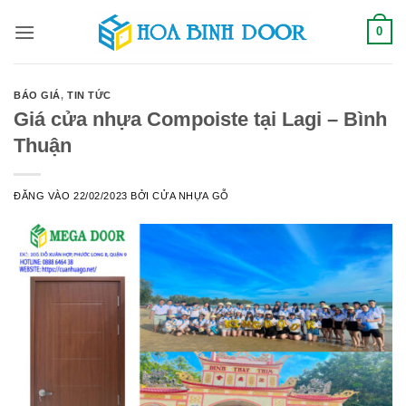
Bỏ
0
qua
nội
dung
BÁO GIÁ
,
TIN TỨC
Giá cửa nhựa Compoiste tại Lagi – Bình
Thuận
ĐĂNG VÀO
22/02/2023
BỞI
CỬA NHỰA GỖ