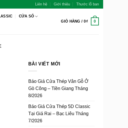
Liên hệ
Giới thiệu
Thước lỗ ban
LASSIC
CỬA SỔ
0
GIỎ HÀNG /
0
₫
E
BÀI VIẾT MỚI
Báo Giá Cửa Thép Vân Gỗ Ở
Gò Công – Tiền Giang Tháng
8/2026
Báo Giá Cửa Thép 5D Classic
Tại Giá Rai – Bạc Liêu Tháng
7/2026