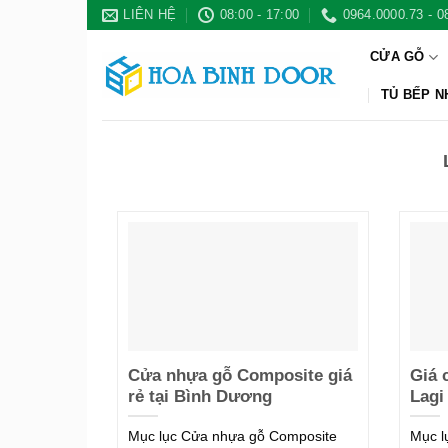
Bỏ
LIÊN HỆ
08:00 - 17:00
0964.0000.73 - 0
qua
CỬA GỖ
nội
dung
TỦ BẾP 
Cửa nhựa gỗ Composite giá
Giá 
rẻ tại Bình Dương
Lagi
Mục lục Cửa nhựa gỗ Composite
Mục l