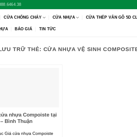
888.6464.38
CỬA CHỐNG CHÁY
CỬA NHỰA
CỬA THÉP VÂN GỖ 5D C
NHỰA
BÁO GIÁ
TIN TỨC
LƯU TRỮ THẺ:
CỬA NHỰA VỆ SINH COMPOSIT
cửa nhựa Compoiste tại
 – Bình Thuận
ục Giá cửa nhựa Compoiste