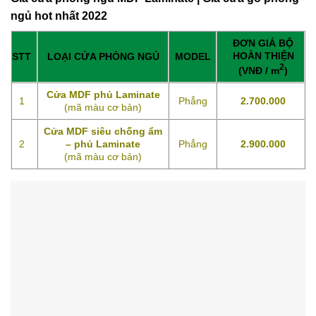
ngủ hot nhất 2022
ĐƠN GIÁ BỘ
HOÀN THIỆN
STT
LOẠI CỬA PHÒNG NGỦ
MODEL
2
(VNĐ / m
)
Cửa MDF phủ Laminate
1
Phẳng
2.700.000
(mã màu cơ bản)
Cửa MDF siêu chống ẩm
2
– phủ Laminate
Phẳng
2.900.000
(mã màu cơ bản)