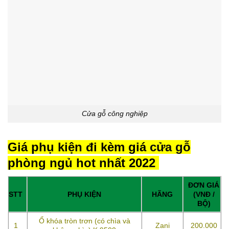
Cửa gỗ công nghiệp
Giá phụ kiện đi kèm giá
cửa gỗ
phòng ngủ hot nhất 2022
ĐƠN GIÁ
STT
PHỤ KIỆN
HÃNG
(VNĐ /
BỘ)
Ổ khóa tròn trơn (có chìa và
1
Zani
200.000