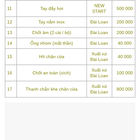
NEW
11
Tay đẩy hơi
500.000
START
12
Tay nắm inox
Đài Loan
200.000
13
Chốt âm (2 cái / bộ)
Đài Loan
200.000
14
Ống nhòm (mắt thần)
Đài Loan
40.000
Xuất xứ
15
Hít chặn cửa
40.000
Đài Loan
Xuất xứ
16
Chốt an toàn (xích)
100.000
Đài Loan
Xuất xứ
17
Thanh chắn khe chân cửa
800.000
Đài Loan