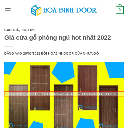
Bỏ
0
qua
nội
dung
BÁO GIÁ
,
TIN TỨC
Giá cửa gỗ phòng ngủ hot nhất 2022
ĐĂNG VÀO
29/08/2022
BỞI
HOABINHDOOR CỬA NHỰA GỖ