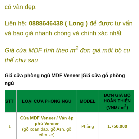
có vân đẹp.
Liên hệ
: 0888646438 ( Long )
để được tư vấn
và báo giá nhanh chóng và chính xác nhất
2
Giá cửa MDF tính theo m
đơn giá một bộ cụ
thể như sau
Giá cửa phòng ngủ MDF Veneer |Giá cửa gỗ phòng
ngủ
ĐƠN GIÁ BỘ
HOÀN THIỆN
STT
LOẠI CỬA PHÒNG NGỦ
MODEL
2
(VNĐ / m
)
Cửa MDF Veneer / Ván ép
phủ Veneer
1
Phẳng
1.750.000
(gỗ xoan đào, gỗ Ash, gỗ
căm xe)