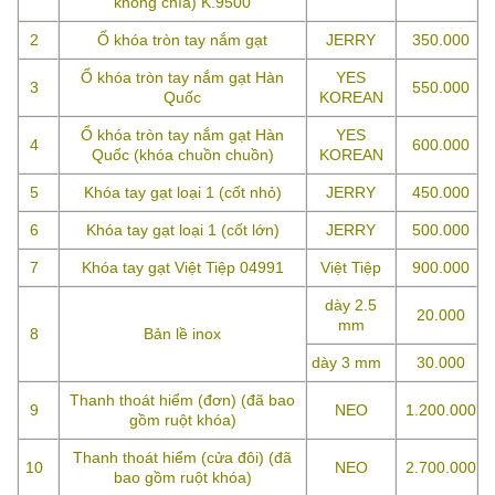
không chìa) K.9500
2
Ổ khóa tròn tay nắm gạt
JERRY
350.000
Ổ khóa tròn tay nắm gạt Hàn
YES
3
550.000
Quốc
KOREAN
Ổ khóa tròn tay nắm gạt Hàn
YES
4
600.000
Quốc (khóa chuồn chuồn)
KOREAN
5
Khóa tay gạt loại 1 (cốt nhỏ)
JERRY
450.000
6
Khóa tay gạt loại 1 (cốt lớn)
JERRY
500.000
7
Khóa tay gạt Việt Tiệp 04991
Việt Tiệp
900.000
dày 2.5
20.000
mm
8
Bản lề inox
dày 3 mm
30.000
Thanh thoát hiểm (đơn) (đã bao
9
NEO
1.200.000
gồm ruột khóa)
Thanh thoát hiểm (cửa đôi) (đã
10
NEO
2.700.000
bao gồm ruột khóa)