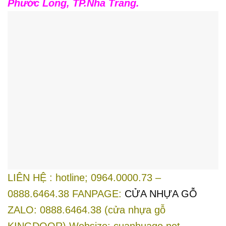
Phước Long, TP.Nha Trang.
LIÊN HỆ : hotline; 0964.0000.73 –
0888.6464.38 FANPAGE:
CỬA NHỰA GỖ
ZALO:
0888.6464.38
(cửa nhựa gỗ
KINGDOOR) Websize:
cuanhuago.net