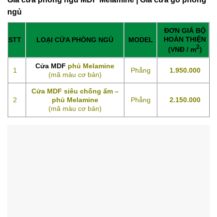
ngủ
ĐƠN GIÁ BỘ
HOÀN THIỆN
STT
LOẠI CỬA PHÒNG NGỦ
MODEL
2
(VNĐ / m
)
Cửa MDF
phủ Melamine
1
Phẳng
1.950.000
(mã màu cơ bản)
Cửa MDF siêu chống ẩm –
2
phủ Melamine
Phẳng
2.150.000
(mã màu cơ bản)