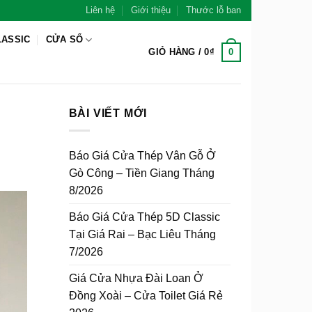
Liên hệ
Giới thiệu
Thước lỗ ban
LASSIC
CỬA SỔ
0
GIỎ HÀNG /
0
₫
BÀI VIẾT MỚI
Báo Giá Cửa Thép Vân Gỗ Ở
Gò Công – Tiền Giang Tháng
8/2026
Báo Giá Cửa Thép 5D Classic
Tại Giá Rai – Bạc Liêu Tháng
7/2026
Giá Cửa Nhựa Đài Loan Ở
Đồng Xoài – Cửa Toilet Giá Rẻ