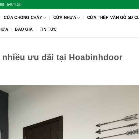
888.6464.38
CỬA CHỐNG CHÁY
CỬA NHỰA
CỬA THÉP VÂN GỖ 5D C
NHỰA
BÁO GIÁ
TIN TỨC
 nhiều ưu đãi tại Hoabinhdoor
Ỗ