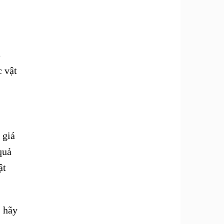
3
c vật
 giá
quả
ật
, hãy