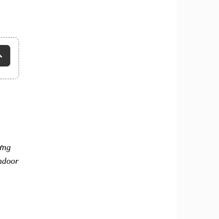
ưng
hdoor