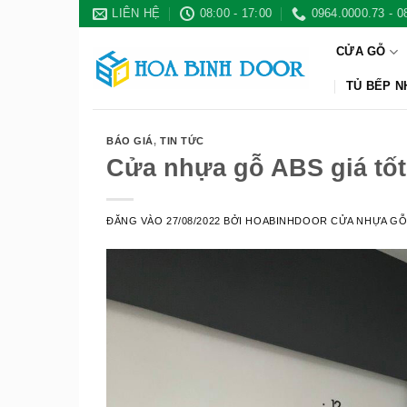
Bỏ
LIÊN HỆ
08:00 - 17:00
0964.0000.73 - 0
qua
CỬA GỖ
nội
dung
TỦ BẾP 
BÁO GIÁ
,
TIN TỨC
Cửa nhựa gỗ ABS giá tốt
ĐĂNG VÀO
27/08/2022
BỞI
HOABINHDOOR CỬA NHỰA G