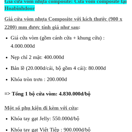
Giá cửa vòm nhựa composite: Cửa vòm composite tại
Hoabinhdoor
Giá cửa vòm nhựa Composite với kích thước (900 x
2200) mm được tính giá như sau
:
Giá cửa vòm (gồm cánh cửa + khung cửa) :
4.000.000d
Nẹp chỉ 2 mặt: 400.000d
Bản lề (20.000d/cái, bộ gồm 4 cái): 80.000d
Khóa tròn trơn : 200.000d
=> Tổng 1 bộ cửa vòm: 4.830.000d/bộ
Một số phụ kiện đi kèm với cửa
:
Khóa tay gạt Jelly: 550.000d/bộ
Khóa tay gạt Việt Tiệp : 900.000d/bộ