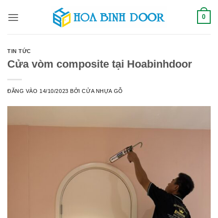
Bỏ
0
qua
nội
dung
TIN TỨC
Cửa vòm composite tại Hoabinhdoor
ĐĂNG VÀO
14/10/2023
BỞI
CỬA NHỰA GỖ