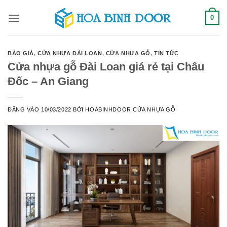
Bỏ
0
qua
nội
dung
BÁO GIÁ
,
CỬA NHỰA ĐÀI LOAN
,
CỬA NHỰA GỖ
,
TIN TỨC
Cửa nhựa gỗ Đài Loan giá rẻ tại Châu
Đốc – An Giang
ĐĂNG VÀO
10/03/2022
BỞI
HOABINHDOOR CỬA NHỰA GỖ