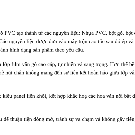
gỗ PVC tạo thành từ các nguyên liệu: Nhựa PVC, bột gỗ, bột 
Các nguyên liệu được đưa vào máy trộn cao tốc sau đó ép và
thành hình dạng sản phẩm theo yêu cầu.
lớp film vân gỗ cao cấp, tự nhiên và sang trọng. Hơn thế bề
ệ hút chân không mang đến sự liên kết hoàn hảo giữa lớp vâ
iểu panel liền khối, kết hợp khắc hoạ các hoa văn nổi bật 
u để thuận tiện đóng mở, tránh sự va chạm và không gây tiến