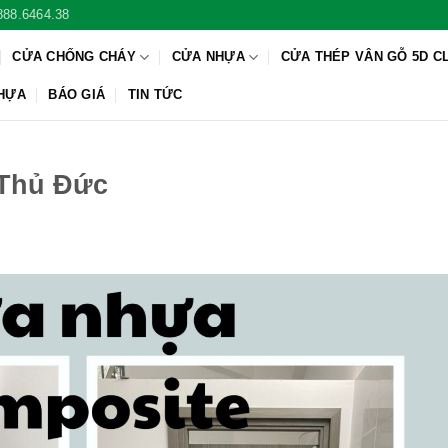
888.6464.38
CỬA CHỐNG CHÁY
CỬA NHỰA
CỬA THÉP VÂN GỖ 5D C
NHỰA
BÁO GIÁ
TIN TỨC
 Thủ Đức