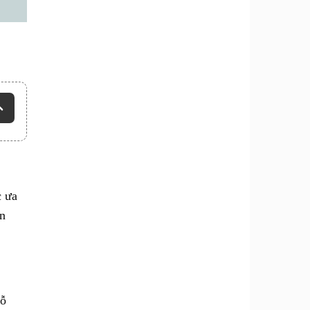
c ưa
ạn
gỗ