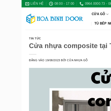
Bỏ
LIÊN HỆ
08:00 - 17:00
0964.0000.73 - 0
qua
CỬA GỖ
nội
dung
TỦ BẾP 
TIN TỨC
Cửa nhựa composite tại
ĐĂNG VÀO
19/08/2023
BỞI
CỬA NHỰA GỖ