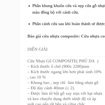
Phần khung khuôn cửa và nẹp cửa gỗ nhựa
màu đồng bộ với cánh cửa.
Phần cánh cửa sau khi hoàn thành sẽ được
Báo giá cửa nhựa composite: Cửa nhựa co
DIỄN GIẢI
Cửa Nhựa Gỗ COMPOSITE( PHỦ DA )
– Kích thước ô chờ (900x 2200)mm
– Kích thước ngang lớn hơn phát sinh 10%
, cao 10 %
– Khung bao , nẹp chỉ làm bằng nhựa gỗ
– Độ dày cánh 40mm (± 2).
– Được làm từ bột gỗ xay mịn với hạt nhựa
và keo chuyên dụng dưới nhiệt độ và áp
suất cao nên rất bền và cứng chắc.