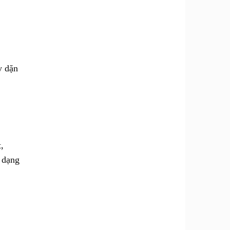
y dặn
,
 dạng