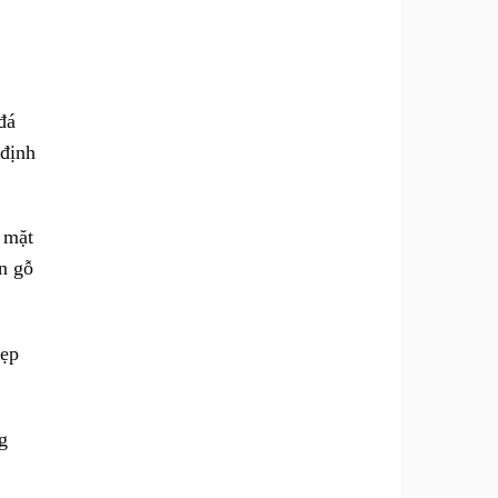
đá
 định
 mặt
n gỗ
đẹp
g