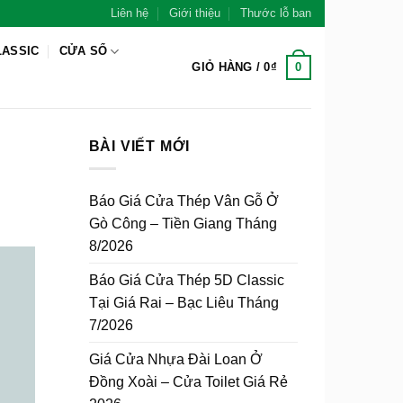
Liên hệ
Giới thiệu
Thước lỗ ban
LASSIC
CỬA SỔ
0
GIỎ HÀNG /
0
₫
BÀI VIẾT MỚI
Báo Giá Cửa Thép Vân Gỗ Ở
Gò Công – Tiền Giang Tháng
8/2026
Báo Giá Cửa Thép 5D Classic
Tại Giá Rai – Bạc Liêu Tháng
7/2026
Giá Cửa Nhựa Đài Loan Ở
Đồng Xoài – Cửa Toilet Giá Rẻ