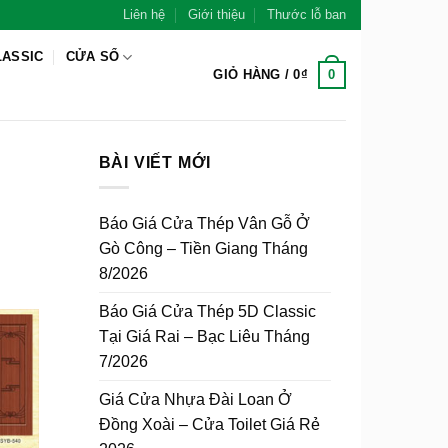
Liên hệ
Giới thiệu
Thước lỗ ban
LASSIC
CỬA SỔ
0
GIỎ HÀNG /
0
₫
BÀI VIẾT MỚI
Báo Giá Cửa Thép Vân Gỗ Ở
Gò Công – Tiền Giang Tháng
8/2026
Báo Giá Cửa Thép 5D Classic
Tại Giá Rai – Bạc Liêu Tháng
7/2026
Giá Cửa Nhựa Đài Loan Ở
Đồng Xoài – Cửa Toilet Giá Rẻ