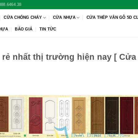
888.6464.38
CỬA CHỐNG CHÁY
CỬA NHỰA
CỬA THÉP VÂN GỖ 5D C
NHỰA
BÁO GIÁ
TIN TỨC
rẻ nhất thị trường hiện nay [ Cửa
Ỗ