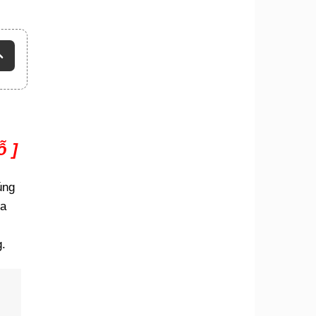
ỗ ]
úng
ựa
.