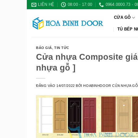
Bỏ
LIÊN HỆ
08:00 - 17:00
0964.0000.73 - 0
qua
CỬA GỖ
nội
dung
TỦ BẾP 
BÁO GIÁ
,
TIN TỨC
Cửa nhựa Composite giá 
nhựa gỗ ]
ĐĂNG VÀO
14/07/2022
BỞI
HOABINHDOOR CỬA NHỰA G