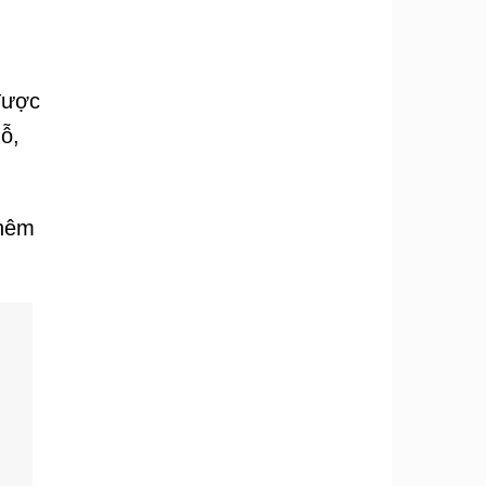
được
ỗ,
thêm