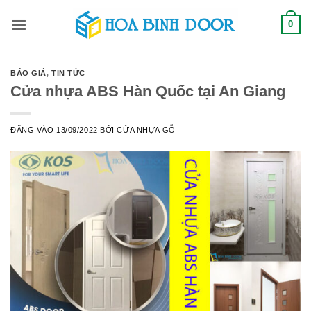
Bỏ
0
qua
nội
dung
BÁO GIÁ
,
TIN TỨC
Cửa nhựa ABS Hàn Quốc tại An Giang
ĐĂNG VÀO
13/09/2022
BỞI
CỬA NHỰA GỖ