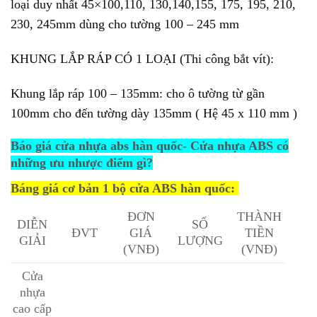
loại duy nhất 45×100,110, 130,140,155, 175, 195, 210,
230, 245mm dùng cho tường 100 – 245 mm
KHUNG LẮP RÁP CÓ 1 LOẠI (Thi công bắt vít):
Khung lắp ráp 100 – 135mm: cho ô tường từ gần
100mm cho đến tường dày 135mm ( Hệ 45 x 110 mm )
Báo giá cửa nhựa abs hàn quốc- Cửa nhựa ABS có
những ưu nhược điểm gì?
Báng giá cơ bản 1 bộ cửa ABS hàn quốc:
ĐƠN
THÀNH
DIỄN
SỐ
ĐVT
GIÁ
TIỀN
GIẢI
LƯỢNG
(VNĐ)
(VNĐ)
Cửa
nhựa
cao cấp