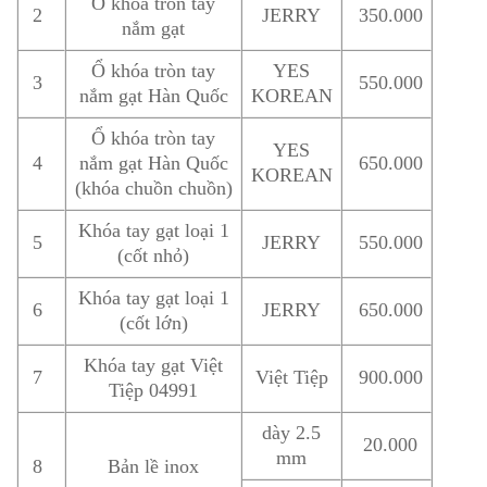
Ổ khóa tròn tay
2
JERRY
350.000
nắm gạt
Ổ khóa tròn tay
YES
3
550.000
nắm gạt Hàn Quốc
KOREAN
Ổ khóa tròn tay
YES
4
nắm gạt Hàn Quốc
650.000
KOREAN
(khóa chuồn chuồn)
Khóa tay gạt loại 1
5
JERRY
550.000
(cốt nhỏ)
Khóa tay gạt loại 1
6
JERRY
650.000
(cốt lớn)
Khóa tay gạt Việt
7
Việt Tiệp
900.000
Tiệp 04991
dày 2.5
20.000
mm
8
Bản lề inox