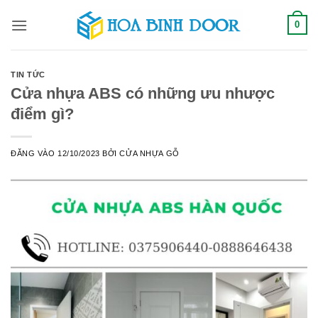
Bỏ
0
qua
nội
dung
TIN TỨC
Cửa nhựa ABS có những ưu nhược
điểm gì?
ĐĂNG VÀO
12/10/2023
BỞI
CỬA NHỰA GỖ