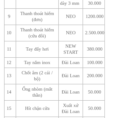
dày 3 mm
30.000
Thanh thoát hiểm
9
NEO
1200.000
(đơn)
Thanh thoát hiểm
10
NEO
2.500.000
(cửa đôi)
NEW
11
Tay đẩy hơi
380.000
START
12
Tay nắm inox
Đài Loan
100.000
Chốt âm (2 cái /
13
Đài Loan
200.000
bộ)
Ống nhòm (mắt
14
Đài Loan
50.000
thần)
Xuất xứ
15
Hít chặn cửa
50.000
Đài Loan