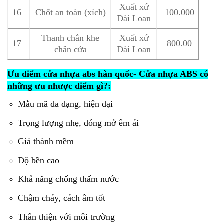
Xuất xứ
16
Chốt an toàn (xích)
100.000
Đài Loan
Thanh chắn khe
Xuất xứ
17
800.00
chân cửa
Đài Loan
Ưu điểm cửa nhựa abs hàn quốc- Cửa nhựa ABS có
những ưu nhược điểm gì?:
Mẫu mã đa dạng, hiện đại
Trọng lượng nhẹ, đóng mở êm ái
Giá thành mềm
Độ bền cao
Khả năng chống thấm nước
Chậm cháy, cách âm tốt
Thân thiện với môi trường