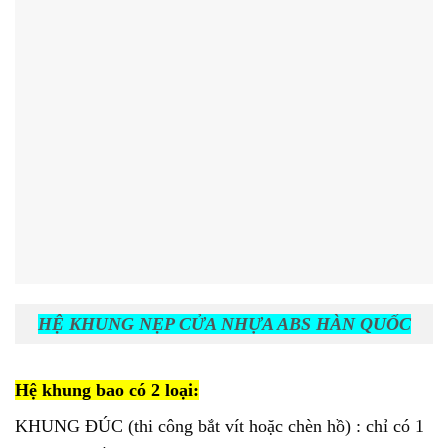
HỆ KHUNG NẸP CỬA NHỰA ABS HÀN QUỐC
Hệ khung bao có 2 loại:
KHUNG ĐÚC (thi công bắt vít hoặc chèn hồ) : chỉ có 1