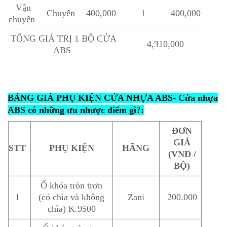
Vận
Chuyến
400,000
1
400,000
chuyển
TỔNG GIÁ TRỊ 1 BỘ CỬA
4,310,000
ABS
BẢNG GIÁ PHỤ KIỆN CỬA NHỰA ABS- Cửa nhựa
ABS có những ưu nhược điểm gì?:
ĐƠN
GIÁ
STT
PHỤ KIỆN
HÃNG
(VNĐ /
BỘ)
Ổ khóa tròn trơn
1
(có chìa và không
Zani
200.000
chìa) K.9500