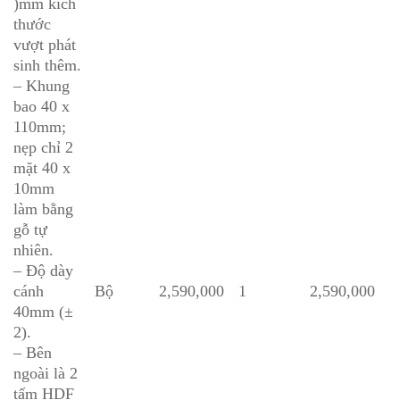
)mm kích
thước
vượt phát
sinh thêm.
– Khung
bao 40 x
110mm;
nẹp chỉ 2
mặt 40 x
10mm
làm bằng
gỗ tự
nhiên.
– Độ dày
cánh
Bộ
2,590,000
1
2,590,000
40mm (±
2).
– Bên
ngoài là 2
tấm HDF