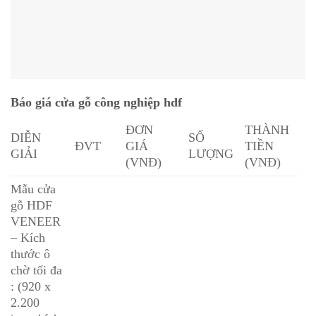
Báo giá cửa gỗ công nghiệp hdf
ĐƠN
THÀNH
DIỄN
SỐ
ĐVT
GIÁ
TIỀN
GIẢI
LƯỢNG
(VNĐ)
(VNĐ)
Mẫu cửa
gỗ HDF
VENEER
– Kích
thước ô
chờ tối đa
: (920 x
2.200