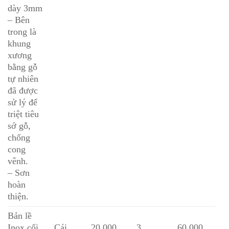
dày 3mm
– Bên
trong là
khung
xương
bằng gỗ
tự nhiên
đã được
sử lý để
triệt tiêu
sớ gỗ,
chống
cong
vênh.
– Sơn
hoàn
thiện.
Bản lề
Inox cối
Cái
20,000
3
60,000