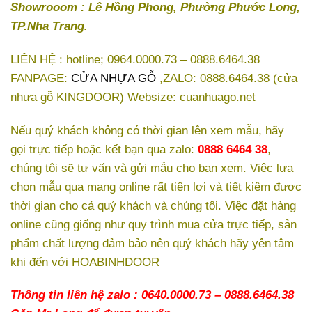
Showrooom : Lê Hồng Phong, Phường Phước Long,
TP.Nha Trang.
LIÊN HỆ : hotline; 0964.0000.73 – 0888.6464.38
FANPAGE:
CỬA NHỰA GỖ
,ZALO:
0888.6464.38
(cửa
nhựa gỗ KINGDOOR) Websize:
cuanhuago.net
Nếu quý khách không có thời gian lên xem mẫu, hãy
gọi trực tiếp hoặc kết bạn qua zalo:
0888 6464 38
,
chúng tôi sẽ tư vấn và gửi mẫu cho bạn xem. Việc lựa
chọn mẫu qua mạng online rất tiện lợi và tiết kiệm được
thời gian cho cả quý khách và chúng tôi. Việc đặt hàng
online cũng giống như quy trình mua cửa trực tiếp, sản
phẩm chất lượng đảm bảo nên quý khách hãy yên tâm
khi đến với HOABINHDOOR
Thông tin liên hệ zalo : 0640.0000.73 – 0888.6464.38