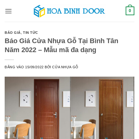
Bỏ
0
qua
nội
dung
BÁO GIÁ
,
TIN TỨC
Báo Giá Cửa Nhựa Gỗ Tại Bình Tân
Năm 2022 – Mẫu mã đa dạng
ĐĂNG VÀO
15/09/2022
BỞI
CỬA NHỰA GỖ