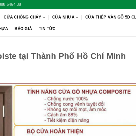
888.6464.38
CỬA CHỐNG CHÁY
CỬA NHỰA
CỬA THÉP VÂN GỖ 5D C
NHỰA
BÁO GIÁ
TIN TỨC
ste tại Thành Phố Hồ Chí Minh