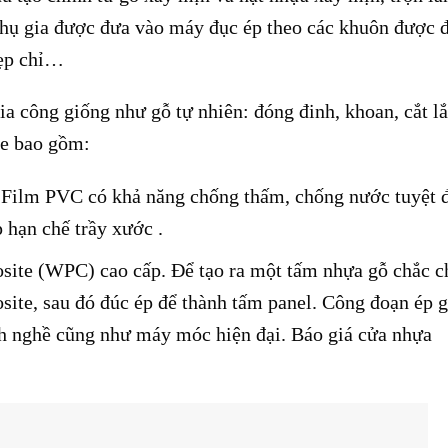
hụ gia được đưa vào máy đục ép theo các khuôn được 
nẹp chỉ…
ia công giống như gỗ tự nhiên: đóng đinh, khoan, cắt l
te bao gồm:
 Film PVC có khả năng chống thấm, chống nước tuyệt đ
hạn chế trầy xước .
site (WPC) cao cấp. Để tạo ra một tấm nhựa gỗ chắc c
site, sau đó đúc ép để thành tấm panel. Công đoạn ép 
nh nghề cũng như máy móc hiện đại. Báo giá cửa nhựa