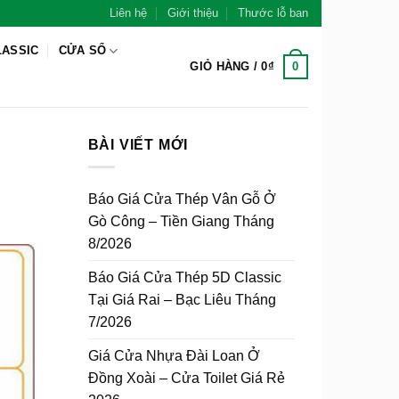
Liên hệ
Giới thiệu
Thước lỗ ban
LASSIC
CỬA SỔ
0
GIỎ HÀNG /
0
₫
BÀI VIẾT MỚI
Báo Giá Cửa Thép Vân Gỗ Ở
Gò Công – Tiền Giang Tháng
8/2026
Báo Giá Cửa Thép 5D Classic
Tại Giá Rai – Bạc Liêu Tháng
7/2026
Giá Cửa Nhựa Đài Loan Ở
Đồng Xoài – Cửa Toilet Giá Rẻ