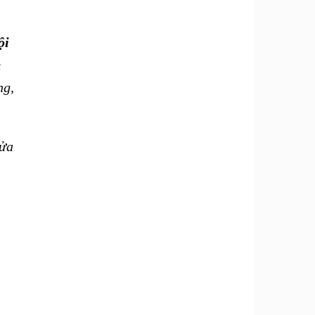
ội
m
ng,
cửa