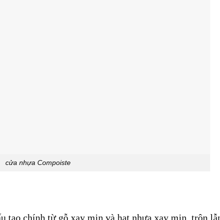
cửa nhựa Compoiste
 tạo chính từ gỗ xay mịn và hạt nhựa xay mịn, trộn lẫ