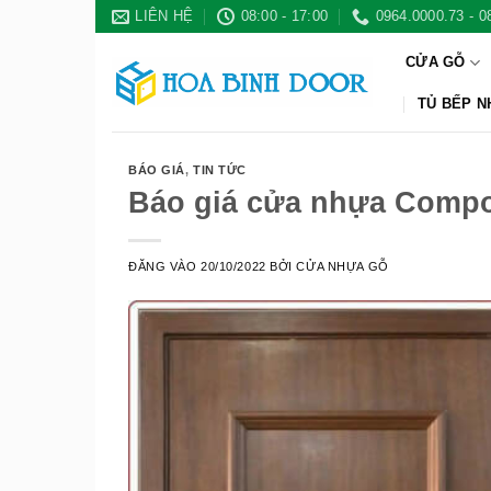
Bỏ
LIÊN HỆ
08:00 - 17:00
0964.0000.73 - 0
qua
CỬA GỖ
nội
dung
TỦ BẾP 
BÁO GIÁ
,
TIN TỨC
Báo giá cửa nhựa Compoi
ĐĂNG VÀO
20/10/2022
BỞI
CỬA NHỰA GỖ