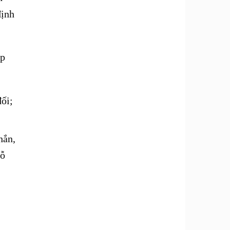
định
ắp
ối;
hắn,
gỗ