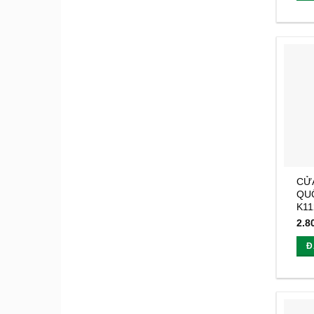
CỬ
QUỐ
K11
2.8
Đ