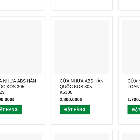
A NHỰA ABS HÀN
CỬA NHỰA ABS HÀN
CỬA 
C KOS.305-
QUỐC KOS.305-
LOAN
29
K5300
00.000
₫
2.800.000
₫
1.700
ẶT HÀNG
ĐẶT HÀNG
ĐẶ