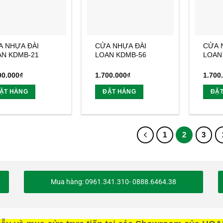
A NHỰA ĐÀI
CỬA NHỰA ĐÀI
CỬA 
AN KDMB-21
LOAN KDMB-56
LOAN
00.000
₫
1.700.000
₫
1.700
ẶT HÀNG
ĐẶT HÀNG
ĐẶ
1
2
3
Mua hàng: 0961.341.310- 0888.6464.38