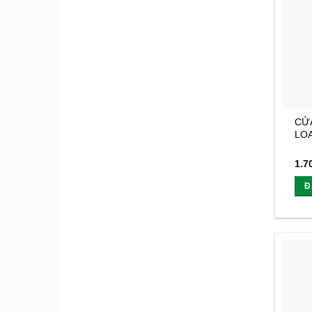
CỬ
LOA
1.7
Đ