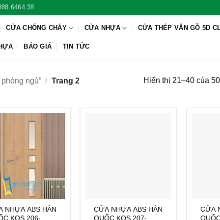
888.6464.38
CỬA CHỐNG CHÁY
CỬA NHỰA
CỬA THÉP VÂN GỖ 5D C
NHỰA
BÁO GIÁ
TIN TỨC
Hiển thị 21–40 của 50
 phòng ngủ”
/
Trang 2
A NHỰA ABS HÀN
CỬA NHỰA ABS HÀN
CỬA 
C KOS.206-
QUỐC KOS.207-
QUỐC