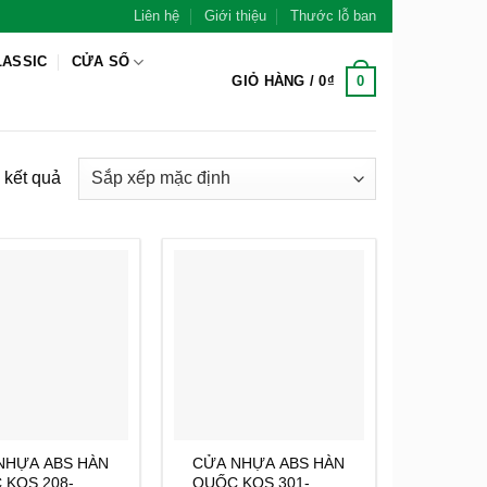
Liên hệ
Giới thiệu
Thước lỗ ban
LASSIC
CỬA SỔ
0
GIỎ HÀNG /
0
₫
 kết quả
NHỰA ABS HÀN
CỬA NHỰA ABS HÀN
 KOS.208-
QUỐC KOS.301-