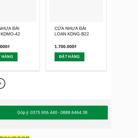
NHỰA ĐÀI
CỬA NHỰA ĐÀI
 KDMO-42
LOAN KDNG-B22
.000
₫
1.700.000
₫
T HÀNG
ĐẶT HÀNG
Góp ý: 0375.906.440 - 0888.6464.38