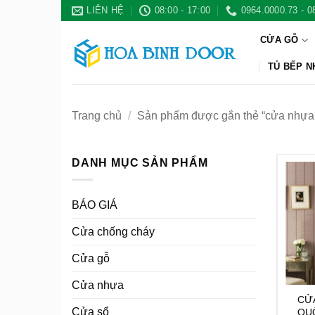
Bỏ
LIÊN HỆ
08:00 - 17:00
0964.0000.73 - 0
qua
CỬA GỖ
nội
dung
TỦ BẾP 
Trang chủ
/
Sản phẩm được gắn thẻ “cửa nhựa
DANH MỤC SẢN PHẨM
BÁO GIÁ
Cửa chống cháy
Cửa gỗ
Cửa nhựa
CỬ
Cửa sổ
QUỐ