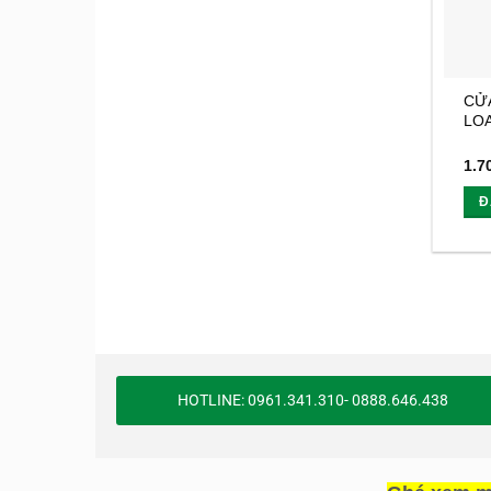
CỬ
LO
1.7
Đ
HOTLINE: 0961.341.310- 0888.646.438