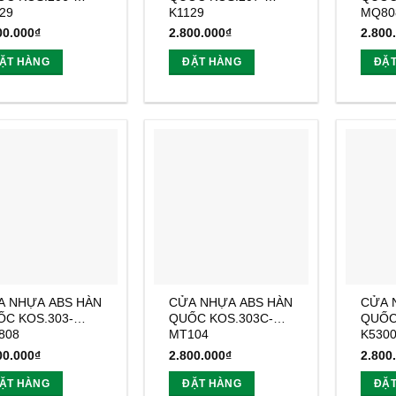
29
K1129
MQ80
00.000
₫
2.800.000
₫
2.800
ẶT HÀNG
ĐẶT HÀNG
ĐẶ
A NHỰA ABS HÀN
CỬA NHỰA ABS HÀN
CỬA 
C KOS.303-
QUỐC KOS.303C-
QUỐC
808
MT104
K530
00.000
₫
2.800.000
₫
2.800
ẶT HÀNG
ĐẶT HÀNG
ĐẶ