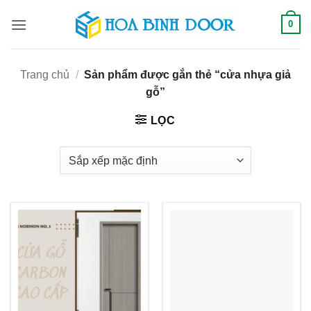
Bỏ
0
qua
nội
dung
Trang chủ
/
Sản phẩm được gắn thẻ “cửa nhựa giả
gỗ”
LỌC