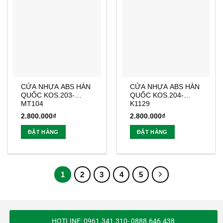
CỬA NHỰA ABS HÀN
CỬA NHỰA ABS HÀN
QUỐC KOS.203-
QUỐC KOS.204-
MT104
K1129
2.800.000
₫
2.800.000
₫
ĐẶT HÀNG
ĐẶT HÀNG
1
2
3
4
5
HOTLINE: 0961.341.310- 0888.646.438