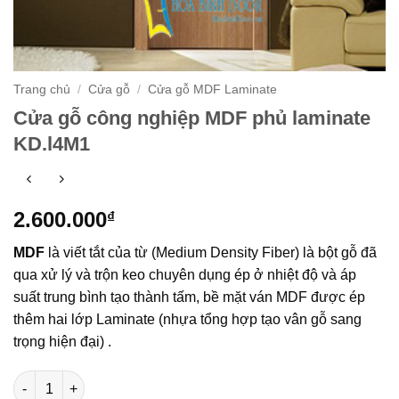
Trang chủ
/
Cửa gỗ
/
Cửa gỗ MDF Laminate
Cửa gỗ công nghiệp MDF phủ laminate
KD.l4M1
2.600.000
₫
MDF
là viết tắt của từ (Medium Density Fiber) là bột gỗ đã
qua xử lý và trộn keo chuyên dụng ép ở nhiệt độ và áp
suất trung bình tạo thành tấm, bề mặt ván MDF được ép
thêm hai lớp Laminate (nhựa tổng hợp tạo vân gỗ sang
trọng hiện đại) .
Cửa gỗ công nghiệp MDF phủ laminate KD.l4M1 số lượng