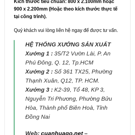
Kích thước tiêu chuẩn: 800 x 2.100mm hoặc
900 x 2.200mm (Hoặc theo kích thước thực tế
tại công trình).
Quý khách vui lòng liên hệ ngay để được tư vấn.
HỆ THỐNG XƯỞNG SẢN XUẤT
Xưởng 1 :
35/T2 Vườn Lài, P. An
Phú Đông, Q. 12, Tp.HCM
Xưởng 2 :
Số 361 TX25, Phường
Thạnh Xuân, Q12, TP. HCM.
Xưởng 3 :
K2-39, Tổ 48, KP 3,
Nguyễn Tri Phương, Phường Bửu
Hòa, Thành phố Biên Hoà, Tỉnh
Đồng Nai
Web:
cuanhuago.net
–