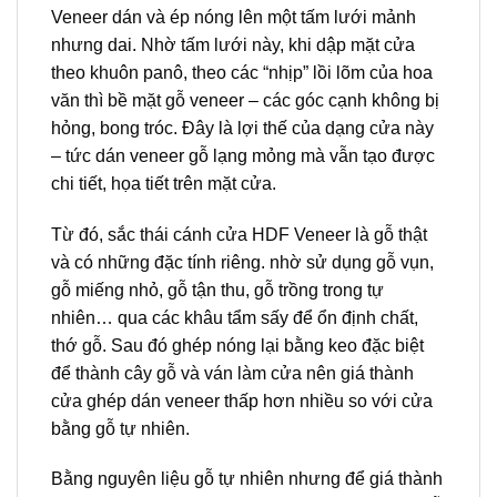
Veneer dán và ép nóng lên một tấm lưới mảnh
nhưng dai. Nhờ tấm lưới này, khi dập mặt cửa
theo khuôn panô, theo các “nhịp” lồi lõm của hoa
văn thì bề mặt gỗ veneer – các góc cạnh không bị
hỏng, bong tróc. Đây là lợi thế của dạng cửa này
– tức dán veneer gỗ lạng mỏng mà vẫn tạo được
chi tiết, họa tiết trên mặt cửa.
Từ đó, sắc thái cánh cửa HDF Veneer là gỗ thật
và có những đặc tính riêng. nhờ sử dụng gỗ vụn,
gỗ miếng nhỏ, gỗ tận thu, gỗ trồng trong tự
nhiên… qua các khâu tẩm sấy để ổn định chất,
thớ gỗ. Sau đó ghép nóng lại bằng keo đặc biệt
để thành cây gỗ và ván làm cửa nên giá thành
cửa ghép dán veneer thấp hơn nhiều so với cửa
bằng gỗ tự nhiên.
Bằng nguyên liệu gỗ tự nhiên nhưng để giá thành