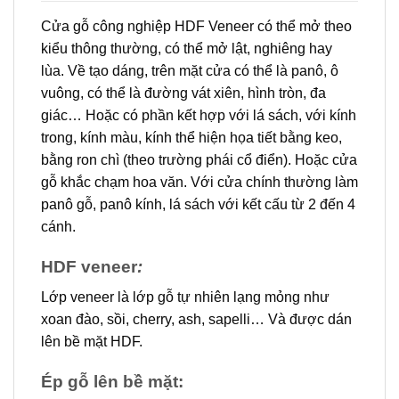
Cửa gỗ công nghiệp HDF Veneer có thể mở theo
kiểu thông thường, có thể mở lật, nghiêng hay
lùa. Về tạo dáng, trên mặt cửa có thể là panô, ô
vuông, có thể là đường vát xiên, hình tròn, đa
giác… Hoặc có phần kết hợp với lá sách, với kính
trong, kính màu, kính thể hiện họa tiết bằng keo,
bằng ron chì (theo trường phái cổ điển). Hoặc cửa
gỗ khắc chạm hoa văn. Với cửa chính thường làm
panô gỗ, panô kính, lá sách với kết cấu từ 2 đến 4
cánh.
HDF veneer
:
Lớp veneer là lớp gỗ tự nhiên lạng mỏng như
xoan đào, sồi, cherry, ash, sapelli… Và được dán
lên bề mặt HDF.
Ép gỗ lên bề mặt: