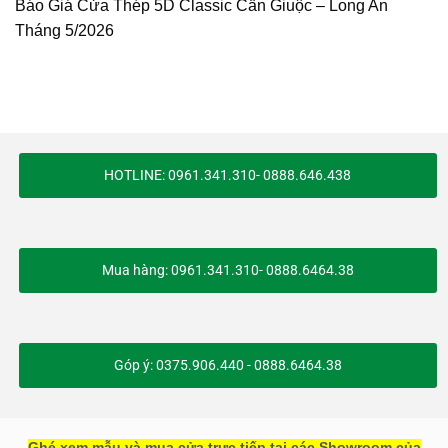
Báo Giá Cửa Thép 5D Classic Cần Giuộc – Long An
Tháng 5/2026
HOTLINE: 0961.341.310- 0888.646.438
Mua hàng: 0961.341.310- 0888.6464.38
Góp ý: 0375.906.440 - 0888.6464.38
Ghé xem mẫu và mua cửa trực tiếp tại các Showroom của