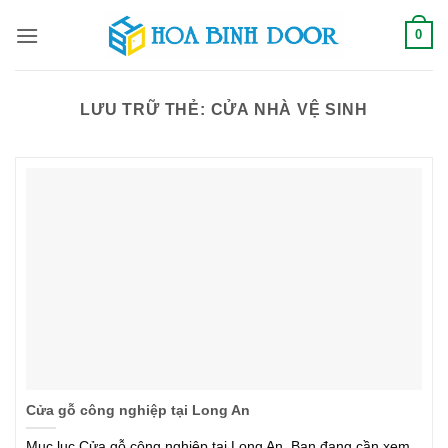
Bỏ
0
qua
nội
dung
LƯU TRỮ THẺ:
CỬA NHÀ VỆ SINH
Cửa gỗ công nghiệp tại Long An
Mục lục Cửa gỗ công nghiệp tại Long An, Bạn đang cần xem