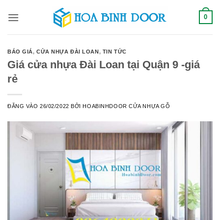
Bỏ
0
qua
nội
dung
BÁO GIÁ
,
CỬA NHỰA ĐÀI LOAN
,
TIN TỨC
Giá cửa nhựa Đài Loan tại Quận 9 -giá
rẻ
ĐĂNG VÀO
26/02/2022
BỞI
HOABINHDOOR CỬA NHỰA GỖ