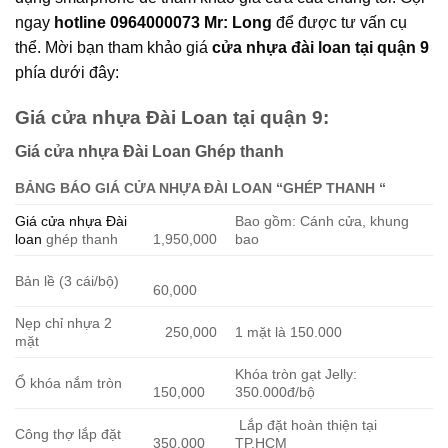
ngay
hotline 0964000073 Mr: Long
để được tư vấn cụ
thể. Mời bạn tham khảo giá
cửa nhựa đài loan tại quận 9
phía dưới đây:
Giá cửa nhựa Đài Loan tại quận 9:
Giá cửa nhựa Đài Loan Ghép thanh
BẢNG BÁO GIÁ CỬA NHỰA ĐÀI LOAN “GHÉP THANH
“
Giá cửa nhựa Đài
Bao gồm: Cánh cửa, khung
loan
ghép thanh
1,950,000
bao
Bản lề (3 cái/bộ)
60,000
Nẹp chỉ nhựa 2
250,000
1 mặt là 150.000
mặt
Khóa tròn gạt Jelly:
Ổ khóa nắm tròn
150,000
350.000đ/bộ
Lắp đặt hoàn thiện tại
Công thợ lắp đặt
350,000
TP.HCM