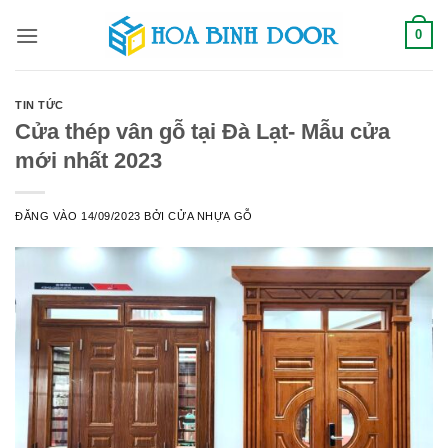
Bỏ
0
qua
nội
dung
TIN TỨC
Cửa thép vân gỗ tại Đà Lạt- Mẫu cửa
mới nhất 2023
ĐĂNG VÀO
14/09/2023
BỞI
CỬA NHỰA GỖ