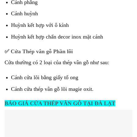
Cánh phẳng
Cánh huỳnh
Huỳnh kết hợp với ô kính
Huỳnh kết hợp chấn decor inox mặt cánh
✅ Cửa Thép vân gỗ Phần lõi
Cửa thường có 2 loại của thép vân gỗ như sau:
Cánh cửa lõi bằng giấy tổ ong
Cánh cửa thép vân gỗ lõi magie oxit.
BÁO GIÁ CỬA THÉP VÂN GỖ TẠI ĐÀ LẠT