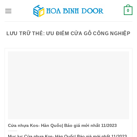
Bỏ
0
qua
nội
dung
LƯU TRỮ THẺ:
ƯU ĐIỂM CỬA GỖ CÔNG NGHIỆP
Cửa nhựa Kos- Hàn Quốc| Báo giá mới nhất 11/2023
Mục lục Cửa nhựa Kos- Hàn Quốc| Báo giá mới nhất 11/2023,