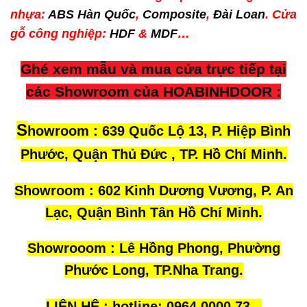
nhựa:
ABS Hàn Quốc
,
Composite
,
Đài Loan
. Cửa
gỗ công nghiệp:
HDF
&
MDF
…
Ghé xem mẫu và mua cửa trực tiếp tại
các Showroom của HOABINHDOOR :
S
howroom : 639 Quốc Lộ 13, P. Hiệp Bình
Phước, Quận Thủ Đức , TP. Hồ Chí Minh.
Showroom : 602 Kinh Dương Vương, P. An
Lạc, Quận Bình Tân Hồ Chí Minh.
Showrooom : Lê Hồng Phong, Phường
Phước Long, TP.Nha Trang.
LIÊN HỆ : hotline; 0964.0000.73 –