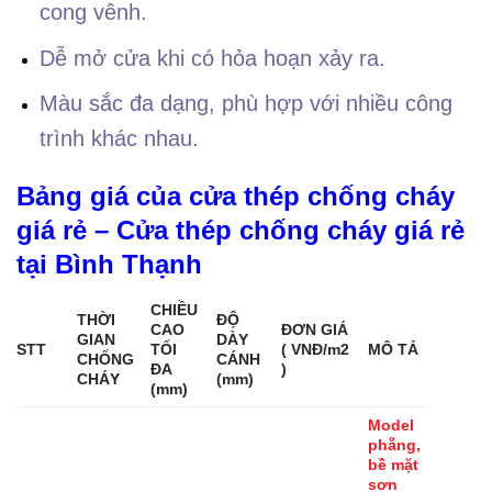
cong vênh.
Dễ mở cửa khi có hỏa hoạn xảy ra.
Màu sắc đa dạng, phù hợp với nhiều công
trình khác nhau.
Bảng giá của cửa thép chống cháy
giá rẻ – Cửa thép chống cháy giá rẻ
tại Bình Thạnh
CHIỀU
THỜI
ĐỘ
CAO
ĐƠN GIÁ
GIAN
DÀY
STT
TỐI
( VNĐ/m2
MÔ TẢ
CHỐNG
CÁNH
ĐA
)
CHÁY
(mm)
(mm)
Model
phẵng,
bề mặt
sơn