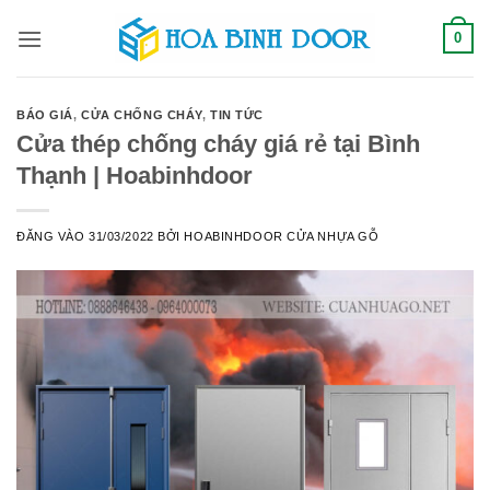
Bỏ
0
qua
nội
dung
BÁO GIÁ
,
CỬA CHỐNG CHÁY
,
TIN TỨC
Cửa thép chống cháy giá rẻ tại Bình
Thạnh | Hoabinhdoor
ĐĂNG VÀO
31/03/2022
BỞI
HOABINHDOOR CỬA NHỰA GỖ