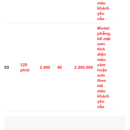
màu
khách
yêu
cầu
Model
phẵng,
bề mặt
sơn
tĩnh
điện
màu
120
xám
03
2.400
40
2.300.000
phút
hoặc
sơn
theo
mã
màu
khách
yêu
cầu