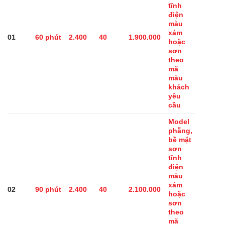
tĩnh
điện
màu
xám
01
60 phút
2.400
40
1.900.000
hoặc
sơn
theo
mã
màu
khách
yêu
cầu
Model
phẵng,
bề mặt
sơn
tĩnh
điện
màu
xám
02
90 phút
2.400
40
2.100.000
hoặc
sơn
theo
mã