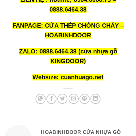
0888.6464.38
FANPAGE:
CỬA THÉP CHỐNG CHÁY –
HOABINHDOOR
ZALO:
0888.6464.38
(cửa nhựa gỗ
KINGDOOR)
Websize:
cuanhuago.net
HOABINHDOOR CỬA NHỰA GỖ